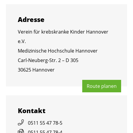
Adres­se
Ver­ein für krebs­kran­ke Kin­der Han­no­ver
e.V.
Me­di­zi­ni­sche Hoch­schu­le Han­no­ver
Carl-Neu­berg-Str. 2 – D 305
30625 Han­no­ver
Route pla­nen
Kon­takt
0511 55 47 78-5
0511 55 47 78-4