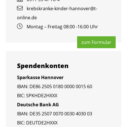
krebs­kran­ke-kin­der-han­no­ver@​t-​
online.​de
Mon­tag – Frei­tag 08:00 -16:00 Uhr
zum For­mu­lar
Spen­den­kon­ten
Spar­kas­se Han­no­ver
IBAN: DE86 2505 0180 0000 0015 60
BIC: SPKHDE2HXXX
Deut­sche Bank AG
IBAN: DE35 2507 0070 0030 4030 03
BIC: DEUT­DE2HXXX