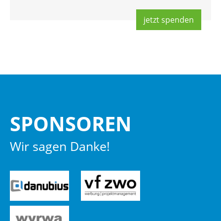
jetzt spen­den
SPON­SO­REN
Wir sagen Danke!