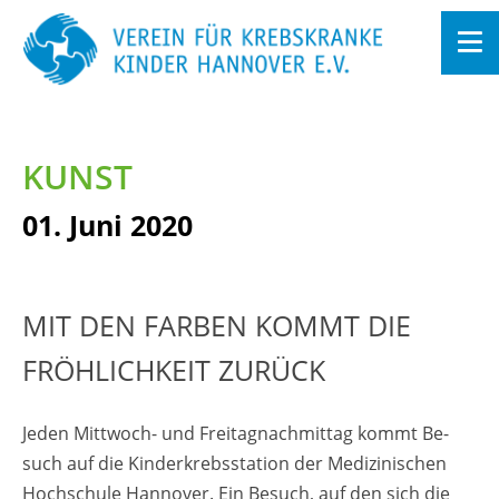
Zum
In­
halt
KUNST
sprin­
gen
01. Juni 2020
MIT DEN FAR­BEN KOMMT DIE
FRÖH­LICH­KEIT ZU­RÜCK
Jeden Mitt­woch- und Frei­tag­nach­mit­tag kommt Be­
such auf die Kin­der­krebs­sta­ti­on der Me­di­zi­ni­schen
Hoch­schu­le Han­no­ver. Ein Be­such, auf den sich die