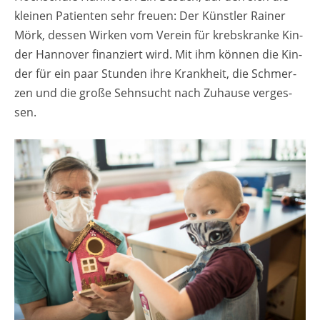
klei­nen Pa­ti­en­ten sehr freu­en: Der Künst­ler Rai­ner
Mörk, des­sen Wir­ken vom Ver­ein für krebs­kran­ke Kin­
der Han­no­ver fi­nan­ziert wird. Mit ihm kön­nen die Kin­
der für ein paar Stun­den ihre Krank­heit, die Schmer­
zen und die große Sehn­sucht nach Zu­hau­se ver­ges­
sen.