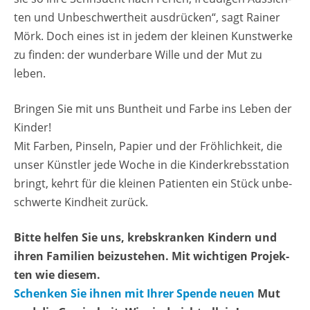
ten und Un­be­schwert­heit aus­drü­cken“, sagt Rai­ner
Mörk. Doch eines ist in jedem der klei­nen Kunst­wer­ke
zu fin­den: der wun­der­ba­re Wille und der Mut zu
leben.
Brin­gen Sie mit uns Bunt­heit und Farbe ins Leben der
Kin­der!
Mit Far­ben, Pin­seln, Pa­pier und der Fröh­lich­keit, die
unser Künst­ler jede Woche in die Kin­der­krebs­sta­ti­on
bringt, kehrt für die klei­nen Pa­ti­en­ten ein Stück un­be­
schwer­te Kind­heit zu­rück.
Bitte hel­fen Sie uns, krebs­kran­ken Kin­dern und
ihren Fa­mi­li­en bei­zu­ste­hen. Mit wich­ti­gen Pro­jek­
ten wie die­sem.
Schen­ken Sie ihnen mit Ihrer Spen­de neuen
Mut