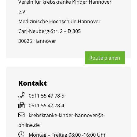
Ver­ein für krebs­kran­ke Kin­der Han­no­ver
e.V.
Me­di­zi­ni­sche Hoch­schu­le Han­no­ver
Carl-Neu­berg-Str. 2 – D 305
30625 Han­no­ver
Route pla­nen
Kon­takt
0511 55 47 78-5
0511 55 47 78-4
krebs­kran­ke-kin­der-han­no­ver@​t-​
online.​de
Mon­tag – Frei­tag 08:00 -16:00 Uhr