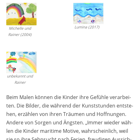
Lu­mi­na (2017)
Mi­chel­le und
Rai­ner (2004)
un­be­kannt und
Rai­ner
Beim Malen kön­nen die Kin­der ihre Ge­füh­le ver­ar­bei­
ten. Die Bil­der, die wäh­rend der Kunst­stun­den ent­ste­
hen, er­zäh­len von ihren Träu­men und Hoff­nun­gen.
An­de­re von Sor­gen und Ängs­ten. „Immer wie­der wäh­
len die Kin­der ma­ri­ti­me Mo­ti­ve, wahr­schein­lich, weil
sie so ihre Sehn­sucht nach Fe­ri­en, freu­di­gen Aus­sich­