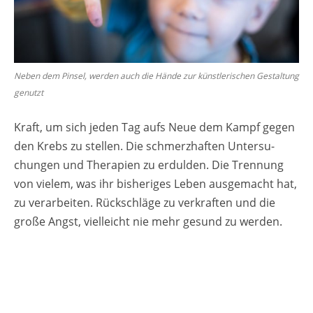
Neben dem Pin­sel, wer­den auch die Hände zur künst­le­ri­schen Ge­stal­tung
ge­nutzt
Kraft, um sich jeden Tag aufs Neue dem Kampf gegen
den Krebs zu stel­len. Die schmerz­haf­ten Un­ter­su­
chun­gen und The­ra­pi­en zu er­dul­den. Die Tren­nung
von vie­lem, was ihr bis­he­ri­ges Leben aus­ge­macht hat,
zu ver­ar­bei­ten. Rück­schlä­ge zu ver­kraf­ten und die
große Angst, viel­leicht nie mehr ge­sund zu wer­den.