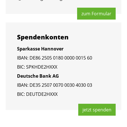
zum For­mu­lar
Spen­den­kon­ten
Spar­kas­se Han­no­ver
IBAN: DE86 2505 0180 0000 0015 60
BIC: SPKHDE2HXXX
Deut­sche Bank AG
IBAN: DE35 2507 0070 0030 4030 03
BIC: DEUT­DE2HXXX
jetzt spen­den