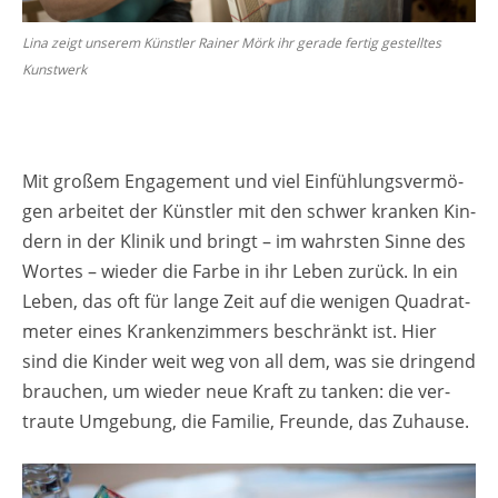
Lina zeigt un­se­rem Künst­ler Rai­ner Mörk ihr ge­ra­de fer­tig ge­stell­tes
Kunst­werk
Mit gro­ßem En­ga­ge­ment und viel Ein­füh­lungs­ver­mö­
gen ar­bei­tet der Künst­ler mit den schwer kran­ken Kin­
dern in der Kli­nik und bringt – im wahrs­ten Sinne des
Wor­tes – wie­der die Farbe in ihr Leben zu­rück. In ein
Leben, das oft für lange Zeit auf die we­ni­gen Qua­drat­
me­ter eines Kran­ken­zim­mers be­schränkt ist. Hier
sind die Kin­der weit weg von all dem, was sie drin­gend
brau­chen, um wie­der neue Kraft zu tan­ken: die ver­
trau­te Um­ge­bung, die Fa­mi­lie, Freun­de, das Zu­hau­se.