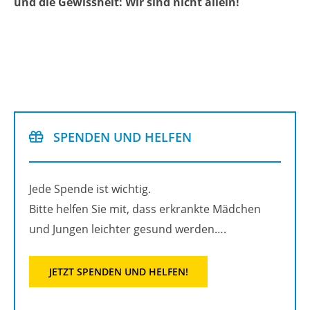
und die Ge­wiss­heit: Wir sind nicht al­lein!
SPEN­DEN UND HEL­FEN
Jede Spen­de ist wich­tig.
Bitte hel­fen Sie mit, dass er­krank­te Mäd­chen
und Jun­gen leich­ter ge­sund wer­den….
JETZT SPEN­DEN UND HEL­FEN!