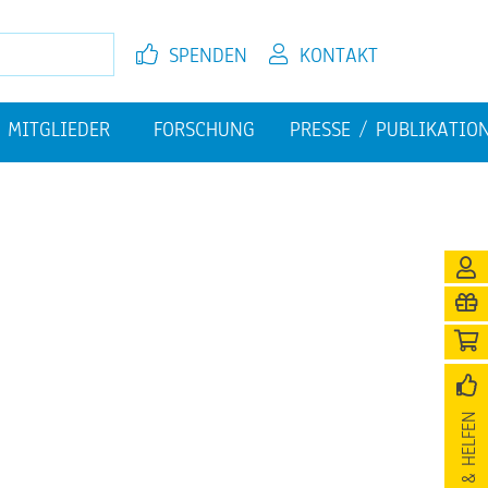
SPEN­DEN
KON­TAKT
MIT­GLIE­DER
FOR­SCHUNG
PRES­SE / PU­BLI­KA­TI­O
EL­FEN
JETZT MIT­GLIED WER­DEN
FI­NAN­ZI­EL­LE HER­AUS­FOR­
PU­BLI­KA­TIO­NEN
DE­RUN­GEN
­NI­GUNG
SPEN­DEN & HEL­FEN