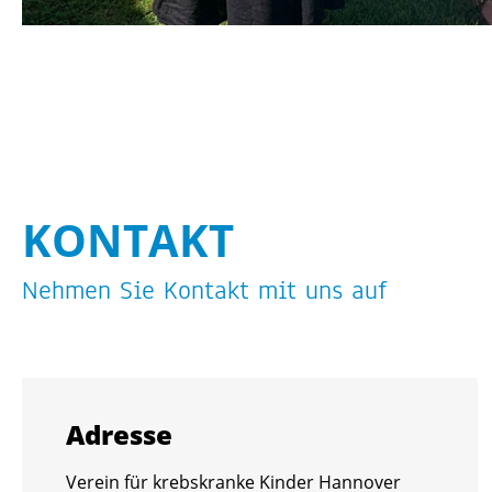
KON­TAKT
Neh­men Sie Kon­takt mit uns auf
Adres­se
Ver­ein für krebs­kran­ke Kin­der Han­no­ver