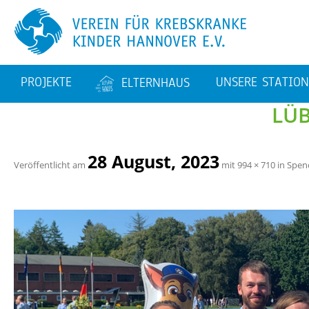
PRO­JEK­TE
UN­SE­RE STA­TIO­
EL­TERN­HAUS
LÜ­
AVA­TAR
BAU­TA­GE­BUCH
KMT – STA­TI­ON 62
EL­TERN­WOH­NUN­GEN
STA­TI­ON 64
28 Au­gust, 2023
Ver­öf­fent­licht am
mit
994 × 710
in
Spen­d
FA­MI­LI­EN­BE­TREU­UNG
TA­GES­KLI­NIK
PER­SO­NAL­STEL­LEN
TIERE AUF DEN STA­TI
NEN
SPORT­THE­RA­PIE
KUNST
SA­NIE­RUNG