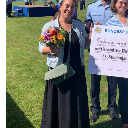
STA­TI­ON 62
BRÜ­CKEN­TEAM
STA­TI­ON 64
VER­AN­STAL­TUN­GEN
MUT­PER­LEN
WALD­PI­RA­TEN
TRAU­ER­GRUP­PE