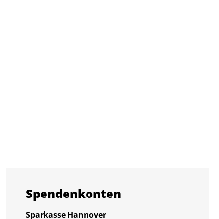
Spen­den­kon­ten
Spar­kas­se Han­no­ver