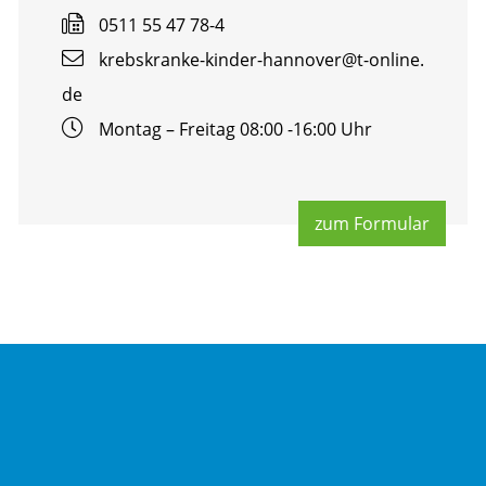
0511 55 47 78-4
krebs­kran­ke-kin­der-han­no­ver@​t-​online.​
de
Mon­tag – Frei­tag 08:00 -16:00 Uhr
zum For­mu­lar