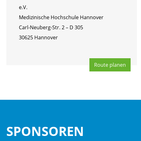
e.V.
Me­di­zi­ni­sche Hoch­schu­le Han­no­ver
Carl-Neu­berg-Str. 2 – D 305
30625 Han­no­ver
Route pla­nen
SPON­SO­REN