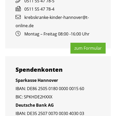
0511 55 47 78-5
0511 55 47 78-4
krebs­kran­ke-kin­der-han­no­ver@​t-​
online.​de
Mon­tag – Frei­tag 08:00 -16:00 Uhr
zum For­mu­lar
Spen­den­kon­ten
Spar­kas­se Han­no­ver
IBAN: DE86 2505 0180 0000 0015 60
BIC: SPKHDE2HXXX
Deut­sche Bank AG
IBAN: DE35 2507 0070 0030 4030 03