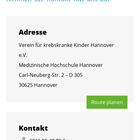
Adres­se
Ver­ein für krebs­kran­ke Kin­der Han­no­ver
e.V.
Me­di­zi­ni­sche Hoch­schu­le Han­no­ver
Carl-Neu­berg-Str. 2 – D 305
30625 Han­no­ver
Route pla­nen
Kon­takt