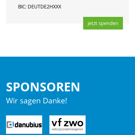
BIC: DEUT­DE2HXXX
jetzt spen­den
SPON­SO­REN
Wir sagen Danke!