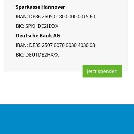
Spar­kas­se Han­no­ver
IBAN: DE86 2505 0180 0000 0015 60
BIC: SPKHDE2HXXX
Deut­sche Bank AG
IBAN: DE35 2507 0070 0030 4030 03
BIC: DEUT­DE2HXXX
jetzt spen­den