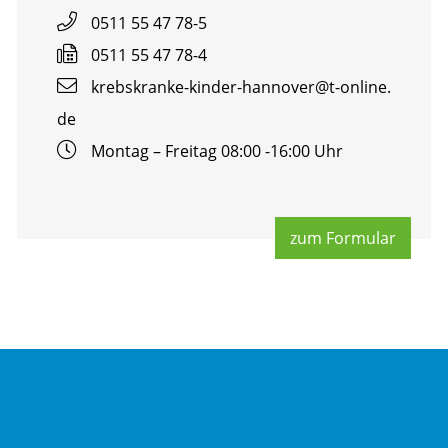
0511 55 47 78-5
0511 55 47 78-4
krebs­kran­ke-kin­der-han­no­ver@​t-​online.​
de
Mon­tag – Frei­tag 08:00 -16:00 Uhr
zum For­mu­lar