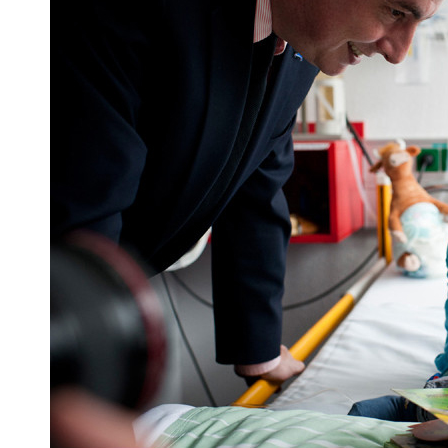
STA­TI­ON 62
BRÜ­CKEN­TEAM
STA­TI­ON 64
VER­AN­STAL­TUN­GEN
MUT­PER­LEN
WALD­PI­RA­TEN
TRAU­ER­GRUP­PE