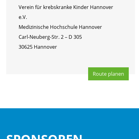
Ver­ein für krebs­kran­ke Kin­der Han­no­ver
e.V.
Me­di­zi­ni­sche Hoch­schu­le Han­no­ver
Carl-Neu­berg-Str. 2 – D 305
30625 Han­no­ver
Route pla­nen