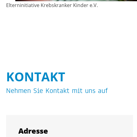
El­tern­in­itia­ti­ve Krebs­kran­ker Kin­der e.V.
KON­TAKT
Neh­men Sie Kon­takt mit uns auf
Adres­se