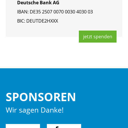
Deut­sche Bank AG
IBAN: DE35 2507 0070 0030 4030 03
BIC: DEUT­DE2HXXX
jetzt spen­den
SPON­SO­REN
Wir sagen Danke!