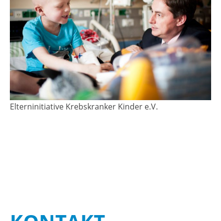
El­tern­in­itia­ti­ve Krebs­kran­ker Kin­der e.V.