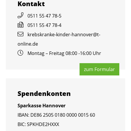
Kon­takt
0511 55 47 78-5
0511 55 47 78-4
krebs­kran­ke-kin­der-han­no­ver@​t-​
online.​de
Mon­tag – Frei­tag 08:00 -16:00 Uhr
zum For­mu­lar
Spen­den­kon­ten
Spar­kas­se Han­no­ver
IBAN: DE86 2505 0180 0000 0015 60
BIC: SPKHDE2HXXX