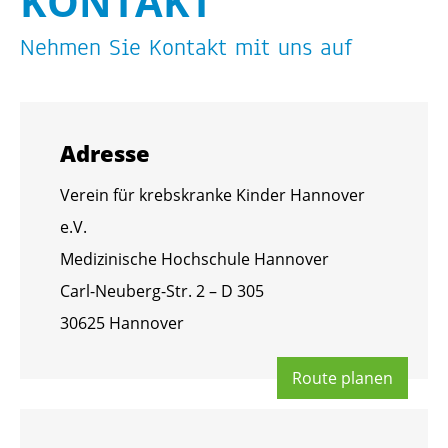
KON­TAKT
Neh­men Sie Kon­takt mit uns auf
Adres­se
Ver­ein für krebs­kran­ke Kin­der Han­no­ver
e.V.
Me­di­zi­ni­sche Hoch­schu­le Han­no­ver
Carl-Neu­berg-Str. 2 – D 305
30625 Han­no­ver
Route pla­nen