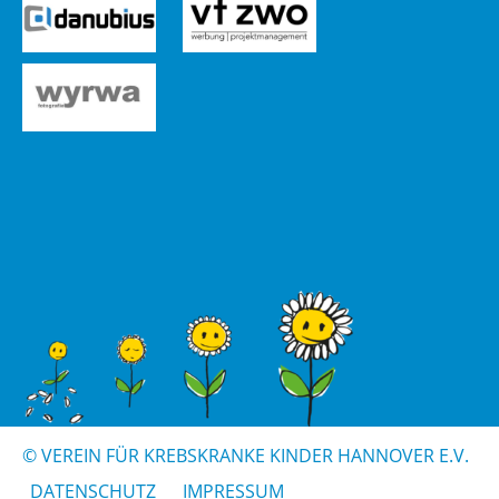
© VER­EIN FÜR KREBS­KRAN­KE KIN­DER HAN­NO­VER E.V.
DA­TEN­SCHUTZ
IM­PRES­SUM