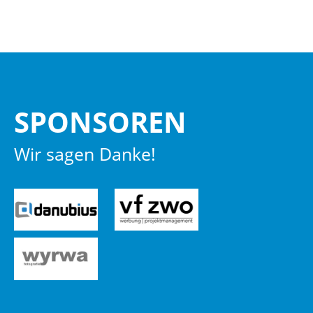
SPON­SO­REN
Wir sagen Danke!