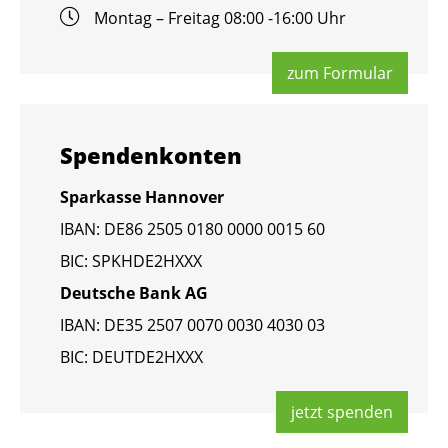
Mon­tag – Frei­tag 08:00 -16:00 Uhr
zum For­mu­lar
Spen­den­kon­ten
Spar­kas­se Han­no­ver
IBAN: DE86 2505 0180 0000 0015 60
BIC: SPKHDE2HXXX
Deut­sche Bank AG
IBAN: DE35 2507 0070 0030 4030 03
BIC: DEUT­DE2HXXX
jetzt spen­den