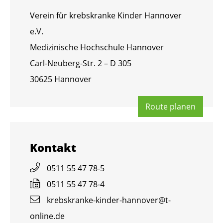
Ver­ein für krebs­kran­ke Kin­der Han­no­ver
e.V.
Me­di­zi­ni­sche Hoch­schu­le Han­no­ver
Carl-Neu­berg-Str. 2 – D 305
30625 Han­no­ver
Route pla­nen
Kon­takt
0511 55 47 78-5
0511 55 47 78-4
krebs­kran­ke-kin­der-han­no­ver@​t-​
online.​de