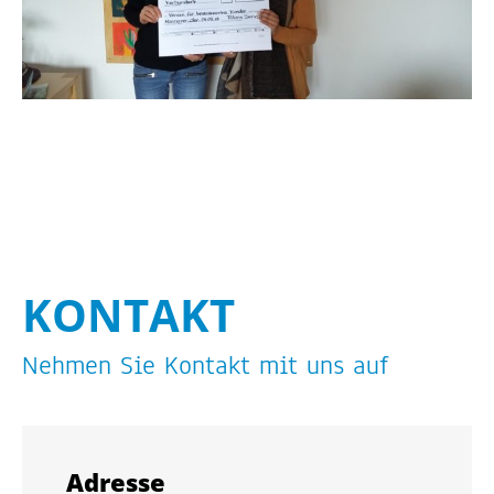
KON­TAKT
Neh­men Sie Kon­takt mit uns auf
Adres­se