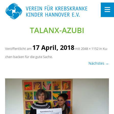
TA­LANX-AZUBI
Zum
In­
halt
sprin­
gen
17 April, 2018
Ver­öf­fent­licht am
mit
2048 × 1152
in
Ku­
chen ba­cken für die gute Sache
.
Nächs­tes →