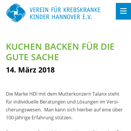
Zum
In­
halt
KU­CHEN BA­CKEN FÜR DIE
sprin­
gen
GUTE SACHE
14. März 2018
Die Marke HDI mit dem Mut­ter­kon­zern Ta­lanx steht
für in­di­vi­du­el­le Be­ra­tun­gen und Lö­sun­gen im Ver­si­
che­rungs­we­sen. Man kann sich hier­bei auf eine über
100-jäh­ri­ge Er­fah­rung stüt­zen.