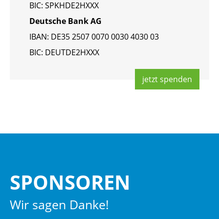
BIC: SPKHDE2HXXX
Deut­sche Bank AG
IBAN: DE35 2507 0070 0030 4030 03
BIC: DEUT­DE2HXXX
jetzt spen­den
SPON­SO­REN
Wir sagen Danke!