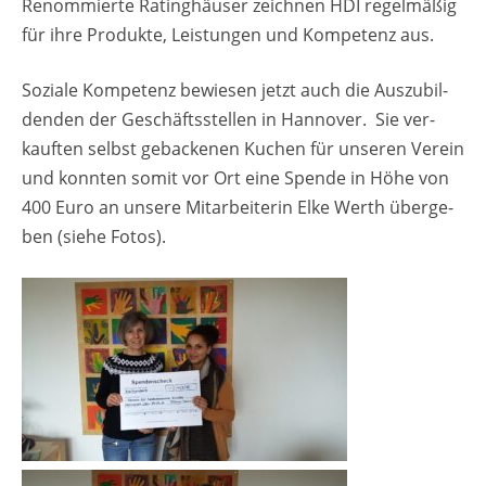
Re­nom­mier­te Ra­ting­häu­ser zeich­nen HDI re­gel­mä­ßig
für ihre Pro­duk­te, Leis­tun­gen und Kom­pe­tenz aus.
So­zia­le Kom­pe­tenz be­wie­sen jetzt auch die Aus­zu­bil­
den­den der Ge­schäfts­stel­len in Han­no­ver. Sie ver­
kauf­ten selbst ge­ba­cke­nen Ku­chen für un­se­ren Ver­ein
und konn­ten somit vor Ort eine Spen­de in Höhe von
400 Euro an un­se­re Mit­ar­bei­te­rin Elke Werth über­ge­
ben (siehe Fotos).