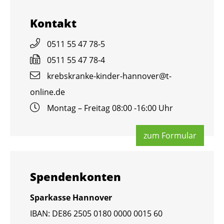
Kon­takt
0511 55 47 78-5
0511 55 47 78-4
krebs­kran­ke-kin­der-han­no­ver@​t-​
online.​de
Mon­tag – Frei­tag 08:00 -16:00 Uhr
zum For­mu­lar
Spen­den­kon­ten
Spar­kas­se Han­no­ver
IBAN: DE86 2505 0180 0000 0015 60