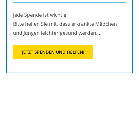
Jede Spen­de ist wich­tig.
Bitte hel­fen Sie mit, dass er­krank­te Mäd­chen
und Jun­gen leich­ter ge­sund wer­den….
JETZT SPEN­DEN UND HEL­FEN!