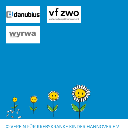
© VER­EIN FÜR KREBS­KRAN­KE KIN­DER HAN­NO­VER E.V.