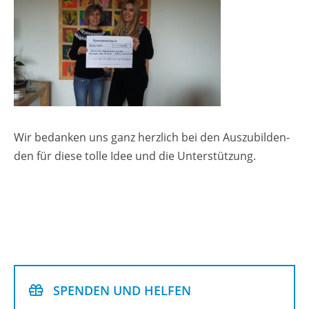
Wir be­dan­ken uns ganz herz­lich bei den Aus­zu­bil­den­
den für diese tolle Idee und die Un­ter­stüt­zung.
SPEN­DEN UND HEL­FEN