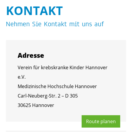
KON­TAKT
Neh­men Sie Kon­takt mit uns auf
Adres­se
Ver­ein für krebs­kran­ke Kin­der Han­no­ver
e.V.
Me­di­zi­ni­sche Hoch­schu­le Han­no­ver
Carl-Neu­berg-Str. 2 – D 305
30625 Han­no­ver
Route pla­nen