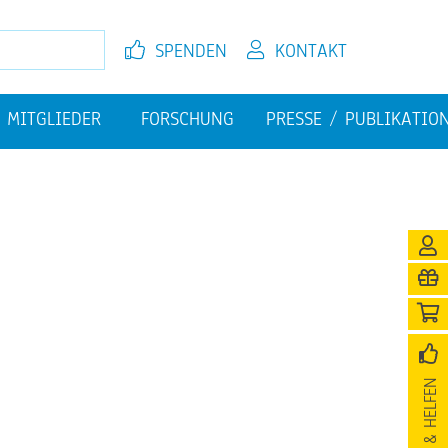
SPEN­DEN
KON­TAKT
MIT­GLIE­DER
FOR­SCHUNG
PRES­SE / PU­BLI­KA­TI­O
EL­FEN
JETZT MIT­GLIED WER­DEN
FI­NAN­ZI­EL­LE HER­AUS­FOR­
PU­BLI­KA­TIO­NEN
DE­RUN­GEN
­NI­GUNG
SPEN­DEN & HEL­FEN