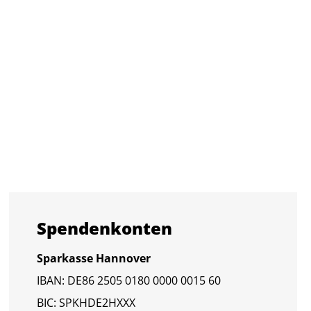
Spen­den­kon­ten
Spar­kas­se Han­no­ver
IBAN: DE86 2505 0180 0000 0015 60
BIC: SPKHDE2HXXX