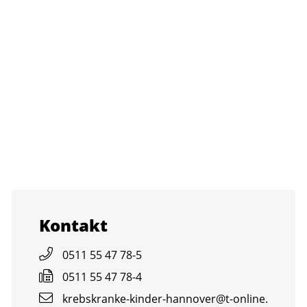
Kon­takt
0511 55 47 78-5
0511 55 47 78-4
krebs­kran­ke-kin­der-han­no­ver@​t-​online.​