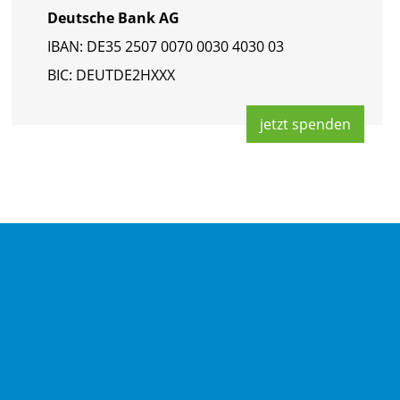
Deut­sche Bank AG
IBAN: DE35 2507 0070 0030 4030 03
BIC: DEUT­DE2HXXX
jetzt spen­den