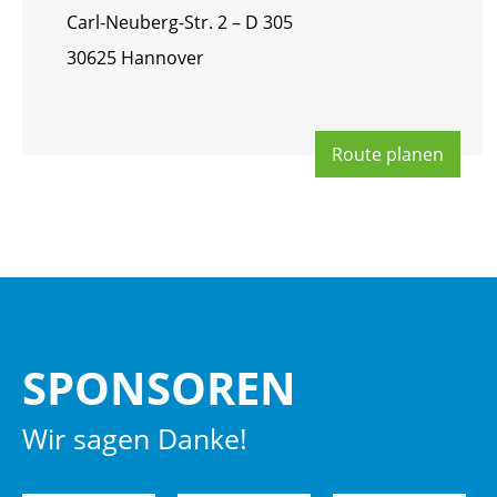
Carl-Neu­berg-Str. 2 – D 305
30625 Han­no­ver
Route pla­nen
SPON­SO­REN
Wir sagen Danke!