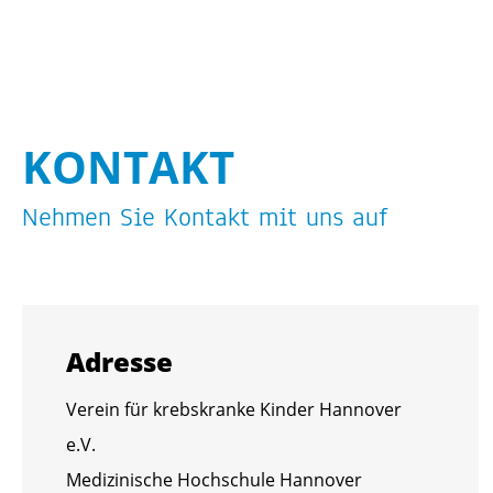
KON­TAKT
Neh­men Sie Kon­takt mit uns auf
Adres­se
Ver­ein für krebs­kran­ke Kin­der Han­no­ver
e.V.
Me­di­zi­ni­sche Hoch­schu­le Han­no­ver