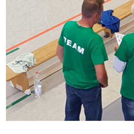
STA­TI­ON 62
BRÜ­CKEN­TEAM
STA­TI­ON 64
VER­AN­STAL­TUN­GEN
MUT­PER­LEN
WALD­PI­RA­TEN
TRAU­ER­GRUP­PE