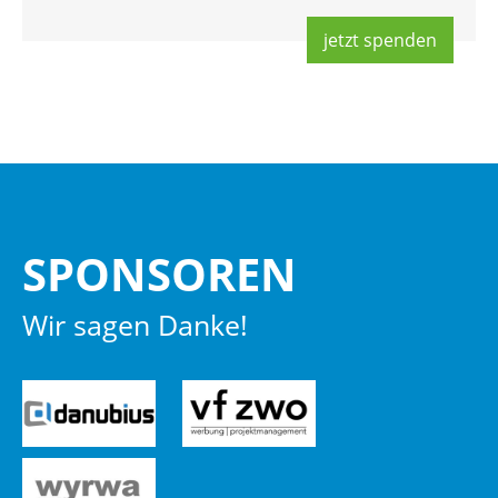
jetzt spen­den
SPON­SO­REN
Wir sagen Danke!