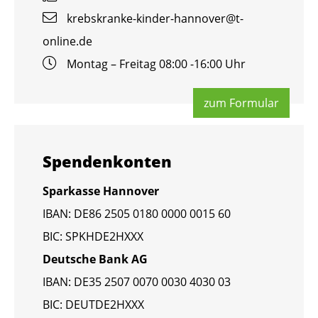
krebs­kran­ke-kin­der-han­no­ver@​t-​
online.​de
Mon­tag – Frei­tag 08:00 -16:00 Uhr
zum For­mu­lar
Spen­den­kon­ten
Spar­kas­se Han­no­ver
IBAN: DE86 2505 0180 0000 0015 60
BIC: SPKHDE2HXXX
Deut­sche Bank AG
IBAN: DE35 2507 0070 0030 4030 03
BIC: DEUT­DE2HXXX