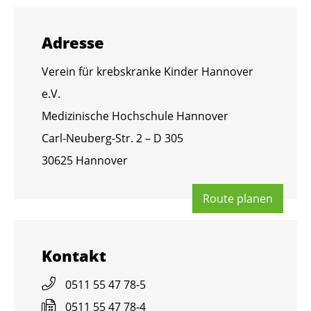
Adres­se
Ver­ein für krebs­kran­ke Kin­der Han­no­ver
e.V.
Me­di­zi­ni­sche Hoch­schu­le Han­no­ver
Carl-Neu­berg-Str. 2 – D 305
30625 Han­no­ver
Route pla­nen
Kon­takt
0511 55 47 78-5
0511 55 47 78-4