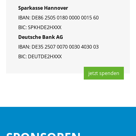
Spar­kas­se Han­no­ver
IBAN: DE86 2505 0180 0000 0015 60
BIC: SPKHDE2HXXX
Deut­sche Bank AG
IBAN: DE35 2507 0070 0030 4030 03
BIC: DEUT­DE2HXXX
jetzt spen­den