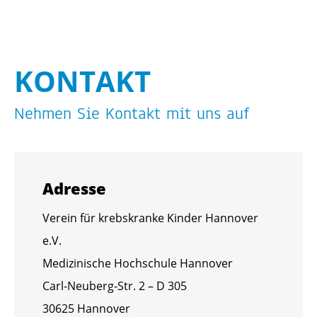
KON­TAKT
Neh­men Sie Kon­takt mit uns auf
Adres­se
Ver­ein für krebs­kran­ke Kin­der Han­no­ver
e.V.
Me­di­zi­ni­sche Hoch­schu­le Han­no­ver
Carl-Neu­berg-Str. 2 – D 305
30625 Han­no­ver