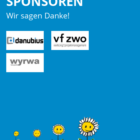
SPON­SO­REN
Wir sagen Danke!