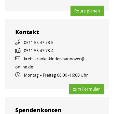
Route pla­nen
Kon­takt
0511 55 47 78-5
0511 55 47 78-4
krebs­kran­ke-kin­der-han­no­ver@​t-​
online.​de
Mon­tag – Frei­tag 08:00 -16:00 Uhr
zum For­mu­lar
Spen­den­kon­ten