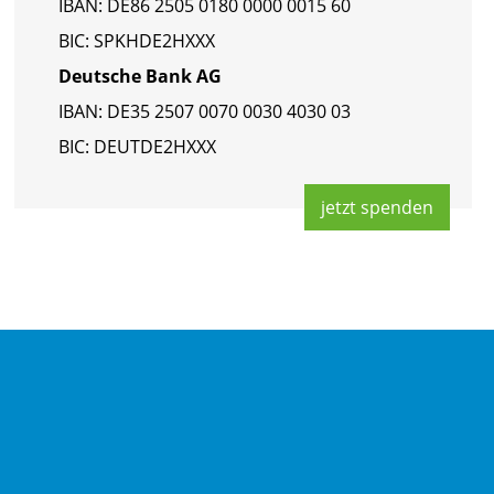
IBAN: DE86 2505 0180 0000 0015 60
BIC: SPKHDE2HXXX
Deut­sche Bank AG
IBAN: DE35 2507 0070 0030 4030 03
BIC: DEUT­DE2HXXX
jetzt spen­den