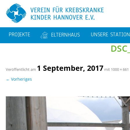
PRO­JEK­TE
UN­SE­RE STA­TIO­
EL­TERN­HAUS
DSC
AVA­TAR
BAU­TA­GE­BUCH
KMT – STA­TI­ON 62
EL­TERN­WOH­NUN­GEN
STA­TI­ON 64
1 Sep­tem­ber, 2017
Ver­öf­fent­licht am
mit
1000 × 661
FA­MI­LI­EN­BE­TREU­UNG
TA­GES­KLI­NIK
← Vor­he­ri­ges
PER­SO­NAL­STEL­LEN
TIERE AUF DEN STA­TI
NEN
SPORT­THE­RA­PIE
KUNST
SA­NIE­RUNG