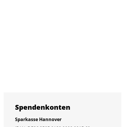
Spen­den­kon­ten
Spar­kas­se Han­no­ver