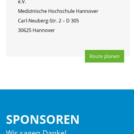
e.V.
Me­di­zi­ni­sche Hoch­schu­le Han­no­ver
Carl-Neu­berg-Str. 2 – D 305
30625 Han­no­ver
Route pla­nen
SPON­SO­REN
Wir sagen Danke!