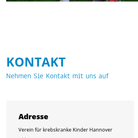
KON­TAKT
Neh­men Sie Kon­takt mit uns auf
Adres­se
Ver­ein für krebs­kran­ke Kin­der Han­no­ver