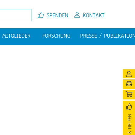
SPEN­DEN
KON­TAKT
MIT­GLIE­DER
FOR­SCHUNG
PRES­SE / PU­BLI­KA­TI­O
EL­FEN
JETZT MIT­GLIED WER­DEN
FI­NAN­ZI­EL­LE HER­AUS­FOR­
PU­BLI­KA­TIO­NEN
DE­RUN­GEN
­NI­GUNG
SPEN­DEN & HEL­FEN