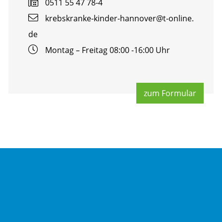
0511 55 47 78-4
krebs­kran­ke-kin­der-han­no­ver@​t-​online.​
de
Mon­tag – Frei­tag 08:00 -16:00 Uhr
zum For­mu­lar