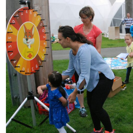
STA­TI­ON 62
BRÜ­CKEN­TEAM
STA­TI­ON 64
VER­AN­STAL­TUN­GEN
MUT­PER­LEN
WALD­PI­RA­TEN
TRAU­ER­GRUP­PE