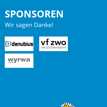
SPON­SO­REN
Wir sagen Danke!