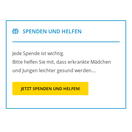
SPEN­DEN UND HEL­FEN
Jede Spen­de ist wich­tig.
Bitte hel­fen Sie mit, dass er­krank­te Mäd­chen
und Jun­gen leich­ter ge­sund wer­den….
JETZT SPEN­DEN UND HEL­FEN!