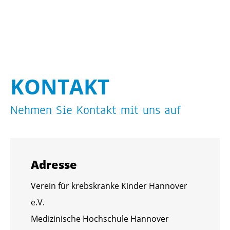
KON­TAKT
Neh­men Sie Kon­takt mit uns auf
Adres­se
Ver­ein für krebs­kran­ke Kin­der Han­no­ver
e.V.
Me­di­zi­ni­sche Hoch­schu­le Han­no­ver