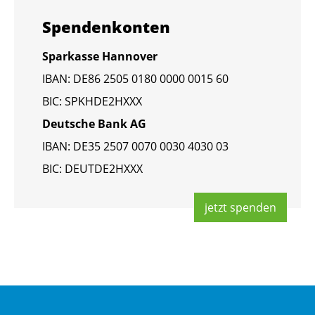
Spen­den­kon­ten
Spar­kas­se Han­no­ver
IBAN: DE86 2505 0180 0000 0015 60
BIC: SPKHDE2HXXX
Deut­sche Bank AG
IBAN: DE35 2507 0070 0030 4030 03
BIC: DEUT­DE2HXXX
jetzt spen­den