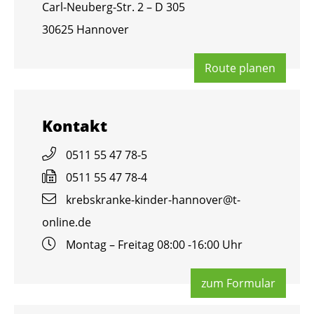
Carl-Neu­berg-Str. 2 – D 305
30625 Han­no­ver
Route pla­nen
Kon­takt
0511 55 47 78-5
0511 55 47 78-4
krebs­kran­ke-kin­der-han­no­ver@​t-​
online.​de
Mon­tag – Frei­tag 08:00 -16:00 Uhr
zum For­mu­lar