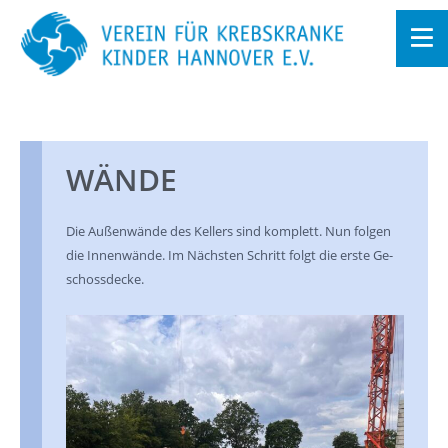
Zum
In­
halt
sprin­
gen
WÄNDE
Die Au­ßen­wän­de des Kel­lers sind kom­plett. Nun fol­gen
die In­nen­wän­de. Im Nächs­ten Schritt folgt die erste Ge­
schoss­de­cke.