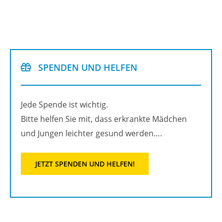
SPEN­DEN UND HEL­FEN
Jede Spen­de ist wich­tig.
Bitte hel­fen Sie mit, dass er­krank­te Mäd­chen
und Jun­gen leich­ter ge­sund wer­den….
JETZT SPEN­DEN UND HEL­FEN!