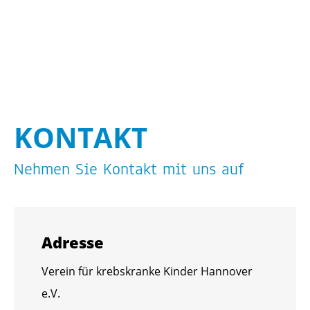
KON­TAKT
Neh­men Sie Kon­takt mit uns auf
Adres­se
Ver­ein für krebs­kran­ke Kin­der Han­no­ver
e.V.