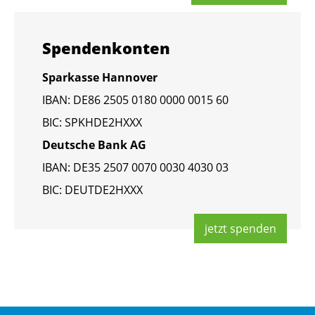
Spen­den­kon­ten
Spar­kas­se Han­no­ver
IBAN: DE86 2505 0180 0000 0015 60
BIC: SPKHDE2HXXX
Deut­sche Bank AG
IBAN: DE35 2507 0070 0030 4030 03
BIC: DEUT­DE2HXXX
jetzt spen­den