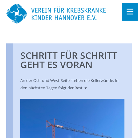
Zum
In­
halt
sprin­
gen
SCHRITT FÜR SCHRITT
GEHT ES VORAN
An der Ost- und West-Seite ste­hen die Kel­ler­wän­de. In
den nächs­ten Tagen folgt der Rest. ♥