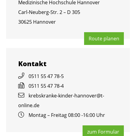
Me­di­zi­ni­sche Hoch­schu­le Han­no­ver
Carl-Neu­berg-Str. 2 – D 305
30625 Han­no­ver
Route pla­nen
Kon­takt
0511 55 47 78-5
0511 55 47 78-4
krebs­kran­ke-kin­der-han­no­ver@​t-​
online.​de
Mon­tag – Frei­tag 08:00 -16:00 Uhr
zum For­mu­lar