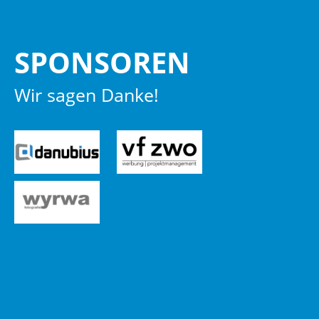
SPON­SO­REN
Wir sagen Danke!