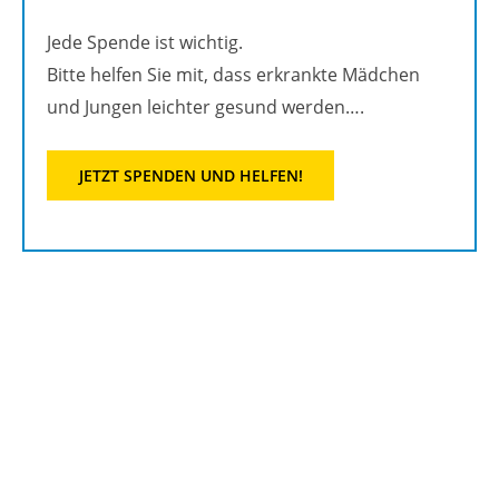
Jede Spen­de ist wich­tig.
Bitte hel­fen Sie mit, dass er­krank­te Mäd­chen
und Jun­gen leich­ter ge­sund wer­den….
JETZT SPEN­DEN UND HEL­FEN!