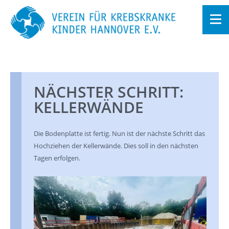
Zum
In­
halt
sprin­
gen
NÄCHS­TER SCHRITT:
KEL­LER­WÄN­DE
Die Bo­den­plat­te ist fer­tig. Nun ist der nächs­te Schritt das
Hoch­zie­hen der Kel­ler­wän­de. Dies soll in den nächs­ten
Tagen er­fol­gen.