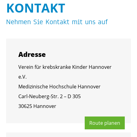
KON­TAKT
Neh­men Sie Kon­takt mit uns auf
Adres­se
Ver­ein für krebs­kran­ke Kin­der Han­no­ver
e.V.
Me­di­zi­ni­sche Hoch­schu­le Han­no­ver
Carl-Neu­berg-Str. 2 – D 305
30625 Han­no­ver
Route pla­nen