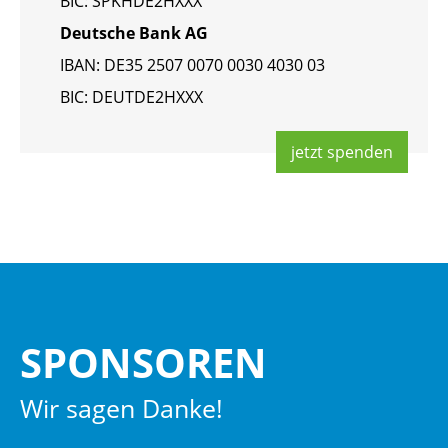
BIC: SPKHDE2HXXX
Deut­sche Bank AG
IBAN: DE35 2507 0070 0030 4030 03
BIC: DEUT­DE2HXXX
jetzt spen­den
SPON­SO­REN
Wir sagen Danke!