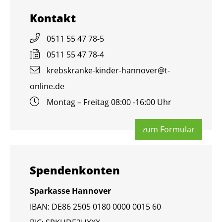
Kon­takt
0511 55 47 78-5
0511 55 47 78-4
krebs­kran­ke-kin­der-han­no­ver@​t-​
online.​de
Mon­tag – Frei­tag 08:00 -16:00 Uhr
zum For­mu­lar
Spen­den­kon­ten
Spar­kas­se Han­no­ver
IBAN: DE86 2505 0180 0000 0015 60