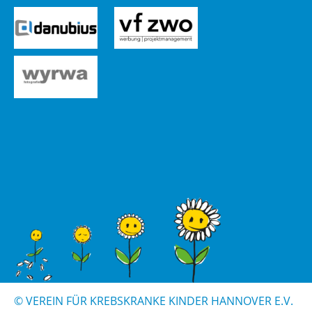
© VER­EIN FÜR KREBS­KRAN­KE KIN­DER HAN­NO­VER E.V.