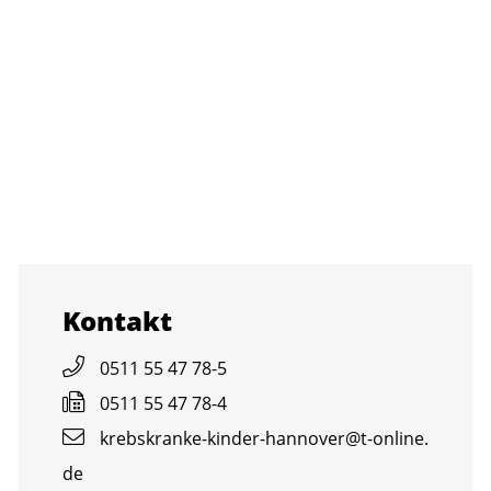
Kon­takt
0511 55 47 78-5
0511 55 47 78-4
krebs­kran­ke-kin­der-han­no­ver@​t-​online.​
de