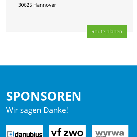
30625 Han­no­ver
Route pla­nen
SPON­SO­REN
Wir sagen Danke!