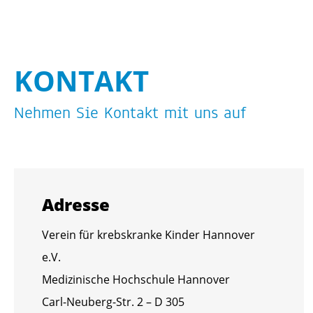
KON­TAKT
Neh­men Sie Kon­takt mit uns auf
Adres­se
Ver­ein für krebs­kran­ke Kin­der Han­no­ver
e.V.
Me­di­zi­ni­sche Hoch­schu­le Han­no­ver
Carl-Neu­berg-Str. 2 – D 305