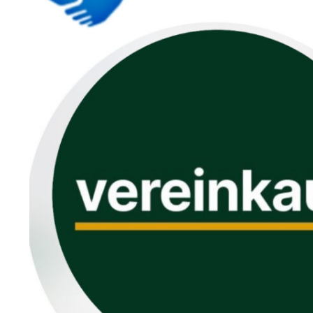
STA­TI­ON 62
BRÜ­CKEN­TEAM
STA­TI­ON 64
VER­AN­STAL­TUN­GEN
MUT­PER­LEN
WALD­PI­RA­TEN
TRAU­ER­GRUP­PE