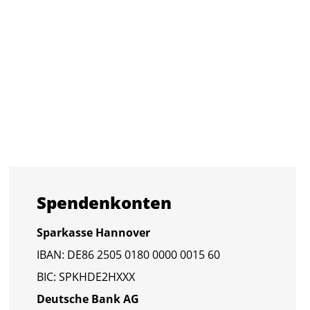
Spen­den­kon­ten
Spar­kas­se Han­no­ver
IBAN: DE86 2505 0180 0000 0015 60
BIC: SPKHDE2HXXX
Deut­sche Bank AG