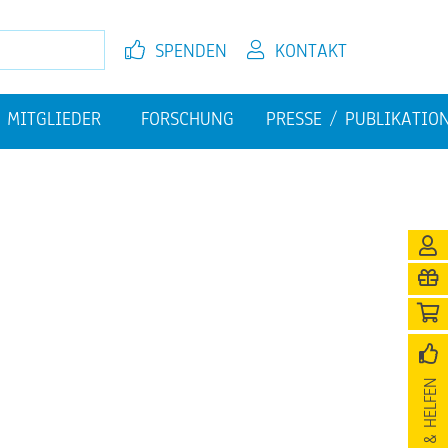
SPEN­DEN
KON­TAKT
MIT­GLIE­DER
FOR­SCHUNG
PRES­SE / PU­BLI­KA­TI­O
EL­FEN
JETZT MIT­GLIED WER­DEN
FI­NAN­ZI­EL­LE HER­AUS­FOR­
PU­BLI­KA­TIO­NEN
DE­RUN­GEN
­NI­GUNG
SPEN­DEN & HEL­FEN