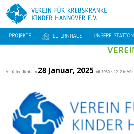
PRO­JEK­TE
UN­SE­RE STA­TIO­
EL­TERN­HAUS
VER­E
AVA­TAR
BAU­TA­GE­BUCH
KMT – STA­TI­ON 62
EL­TERN­WOH­NUN­GEN
STA­TI­ON 64
28 Ja­nu­ar, 2025
Ver­öf­fent­licht am
mit
1030 × 1212
in
Wir 
FA­MI­LI­EN­BE­TREU­UNG
TA­GES­KLI­NIK
PER­SO­NAL­STEL­LEN
TIERE AUF DEN STA­TI
NEN
SPORT­THE­RA­PIE
KUNST
SA­NIE­RUNG