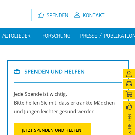
SPEN­DEN
KON­TAKT
MIT­GLIE­DER
FOR­SCHUNG
PRES­SE / PU­BLI­KA­TI­O
EL­FEN
JETZT MIT­GLIED WER­DEN
FI­NAN­ZI­EL­LE HER­AUS­FOR­
PU­BLI­KA­TIO­NEN
DE­RUN­GEN
SPEN­DEN UND HEL­FEN
­NI­GUNG
Jede Spen­de ist wich­tig.
Bitte hel­fen Sie mit, dass er­krank­te Mäd­chen
und Jun­gen leich­ter ge­sund wer­den….
SPEN­DEN & HEL­FEN
JETZT SPEN­DEN UND HEL­FEN!