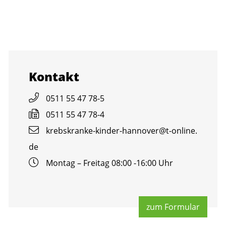
Kon­takt
0511 55 47 78-5
0511 55 47 78-4
krebs­kran­ke-kin­der-han­no­ver@​t-​online.​
de
Mon­tag – Frei­tag 08:00 -16:00 Uhr
zum For­mu­lar