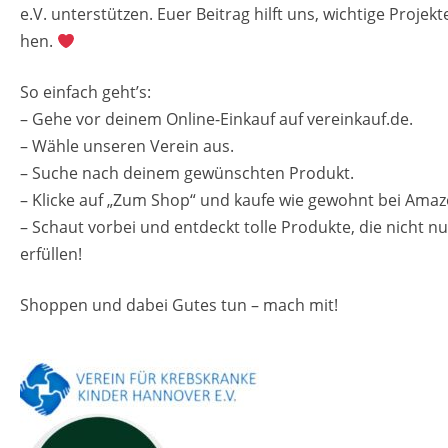
e.V. un­ter­stüt­zen. Euer Bei­trag hilft uns, wich­ti­ge Pro­jek­t
STA­TI­ON 62
BRÜ­CKEN­TEAM
hen.
STA­TI­ON 64
VER­AN­STAL­TUN­GEN
So ein­fach geht’s:
– Gehe vor dei­nem On­line-Ein­kauf auf ver­ein­kauf.de.
MUT­PER­LEN
– Wähle un­se­ren Ver­ein aus.
– Suche nach dei­nem ge­wünsch­ten Pro­dukt.
WALD­PI­RA­TEN
– Kli­cke auf „Zum Shop“ und kaufe wie ge­wohnt bei Ama­z
TRAU­ER­GRUP­PE
– Schaut vor­bei und ent­deckt tolle Pro­duk­te, die nicht 
er­fül­len!
Shop­pen und dabei Gutes tun – mach mit!