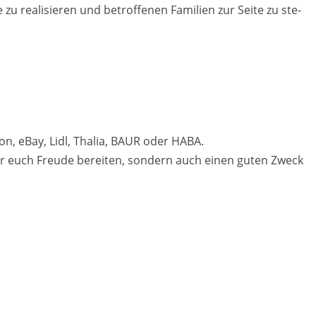
e zu rea­li­sie­ren und be­trof­fe­nen Fa­mi­li­en zur Seite zu ste­
on, eBay, Lidl, Tha­lia, BAUR oder HABA.
nur euch Freu­de be­rei­ten, son­dern auch einen guten Zweck