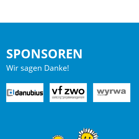
SPON­SO­REN
Wir sagen Danke!