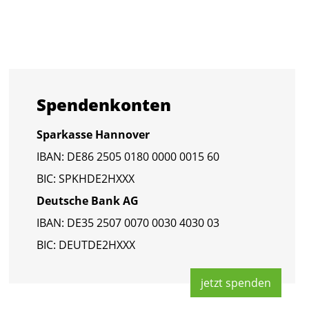
Spen­den­kon­ten
Spar­kas­se Han­no­ver
IBAN: DE86 2505 0180 0000 0015 60
BIC: SPKHDE2HXXX
Deut­sche Bank AG
IBAN: DE35 2507 0070 0030 4030 03
BIC: DEUT­DE2HXXX
jetzt spen­den