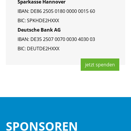
Spar­kas­se Han­no­ver
IBAN: DE86 2505 0180 0000 0015 60
BIC: SPKHDE2HXXX
Deut­sche Bank AG
IBAN: DE35 2507 0070 0030 4030 03
BIC: DEUT­DE2HXXX
jetzt spen­den
SPON­SO­REN