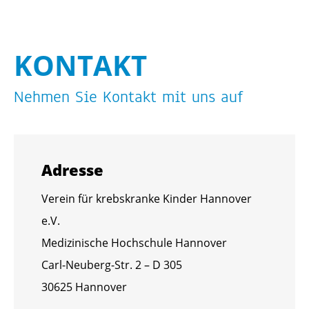
KON­TAKT
Neh­men Sie Kon­takt mit uns auf
Adres­se
Ver­ein für krebs­kran­ke Kin­der Han­no­ver
e.V.
Me­di­zi­ni­sche Hoch­schu­le Han­no­ver
Carl-Neu­berg-Str. 2 – D 305
30625 Han­no­ver