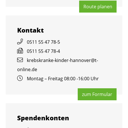
Route pla­nen
Kon­takt
0511 55 47 78-5
0511 55 47 78-4
krebs­kran­ke-kin­der-han­no­ver@​t-​
online.​de
Mon­tag – Frei­tag 08:00 -16:00 Uhr
zum For­mu­lar
Spen­den­kon­ten