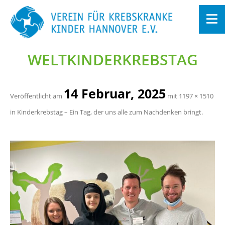
WELT­KIN­DER­KREBS­TAG
Zum
In­
halt
sprin­
gen
14 Fe­bru­ar, 2025
Ver­öf­fent­licht am
mit
1197 × 1510
in
Kin­der­krebs­tag – Ein Tag, der uns alle zum Nach­den­ken bringt
.