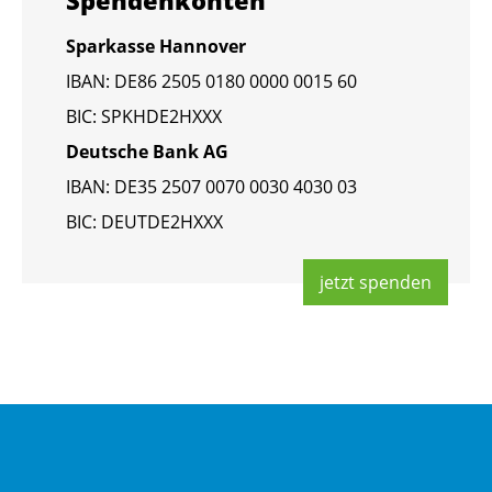
Spen­den­kon­ten
Spar­kas­se Han­no­ver
IBAN: DE86 2505 0180 0000 0015 60
BIC: SPKHDE2HXXX
Deut­sche Bank AG
IBAN: DE35 2507 0070 0030 4030 03
BIC: DEUT­DE2HXXX
jetzt spen­den