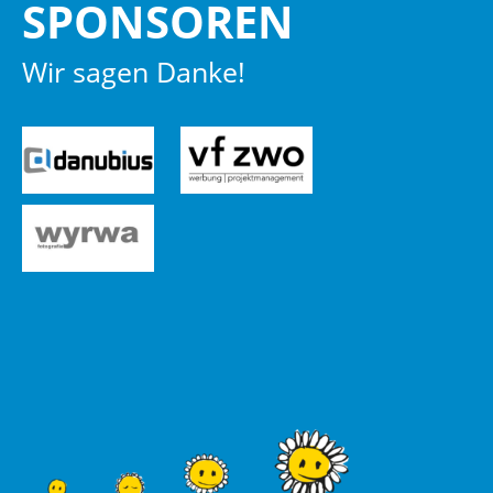
SPON­SO­REN
Wir sagen Danke!