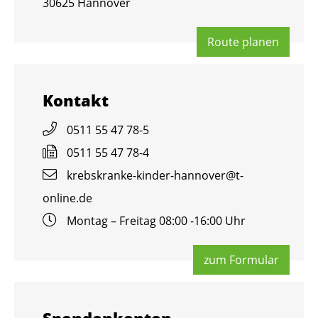
30625 Han­no­ver
Route pla­nen
Kon­takt
0511 55 47 78-5
0511 55 47 78-4
krebs­kran­ke-kin­der-han­no­ver@​t-​
online.​de
Mon­tag – Frei­tag 08:00 -16:00 Uhr
zum For­mu­lar