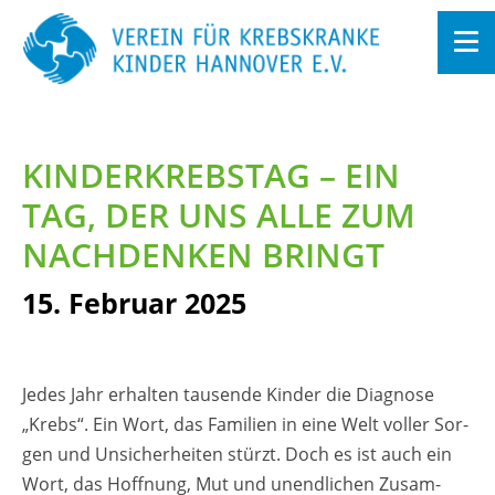
Zum
In­
halt
KIN­DER­KREBS­TAG – EIN
sprin­
gen
TAG, DER UNS ALLE ZUM
NACH­DEN­KEN BRINGT
15. Fe­bru­ar 2025
Jedes Jahr er­hal­ten tau­sen­de Kin­der die Dia­gno­se
„Krebs“. Ein Wort, das Fa­mi­li­en in eine Welt vol­ler Sor­
gen und Un­si­cher­hei­ten stürzt. Doch es ist auch ein
Wort, das Hoff­nung, Mut und un­end­li­chen Zu­sam­