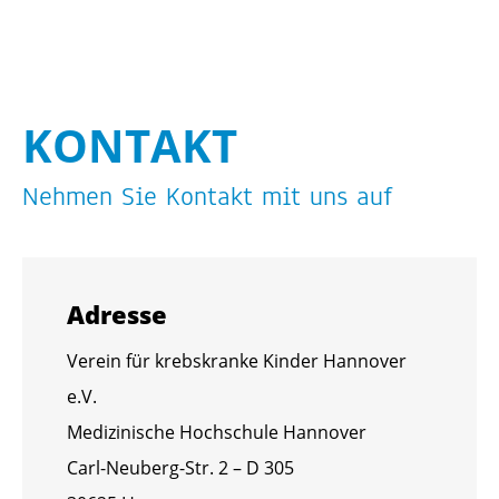
KON­TAKT
Neh­men Sie Kon­takt mit uns auf
Adres­se
Ver­ein für krebs­kran­ke Kin­der Han­no­ver
e.V.
Me­di­zi­ni­sche Hoch­schu­le Han­no­ver
Carl-Neu­berg-Str. 2 – D 305