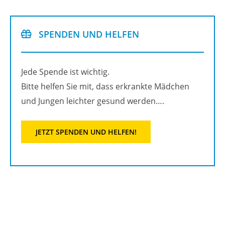
SPEN­DEN UND HEL­FEN
Jede Spen­de ist wich­tig.
Bitte hel­fen Sie mit, dass er­krank­te Mäd­chen
und Jun­gen leich­ter ge­sund wer­den….
JETZT SPEN­DEN UND HEL­FEN!