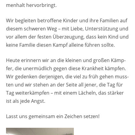
men­halt her­vor­bringt.
Wir be­glei­ten be­trof­fe­ne Kin­der und ihre Fa­mi­li­en auf
die­sem schwe­ren Weg – mit Liebe, Un­ter­stüt­zung und
vor allem der fes­ten Über­zeu­gung, dass kein Kind und
keine Fa­mi­lie die­sen Kampf al­lei­ne füh­ren soll­te.
Heute er­in­nern wir an die klei­nen und gro­ßen Kämp­
fer, die un­er­müd­lich gegen diese Krank­heit kämp­fen.
Wir ge­den­ken der­je­ni­gen, die viel zu früh gehen muss­
ten und wir ste­hen an der Seite all jener, die Tag für
Tag wei­ter­kämp­fen – mit einem Lä­cheln, das stär­ker
ist als jede Angst.
Lasst uns ge­mein­sam ein Zei­chen set­zen!