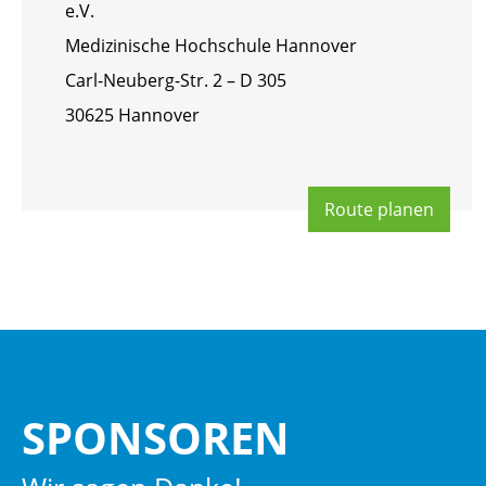
e.V.
Me­di­zi­ni­sche Hoch­schu­le Han­no­ver
Carl-Neu­berg-Str. 2 – D 305
30625 Han­no­ver
Route pla­nen
SPON­SO­REN