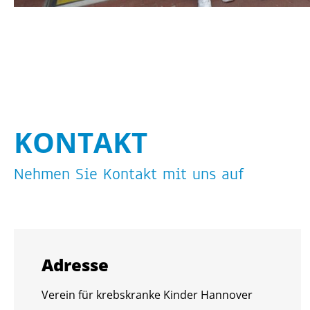
KON­TAKT
Neh­men Sie Kon­takt mit uns auf
Adres­se
Ver­ein für krebs­kran­ke Kin­der Han­no­ver