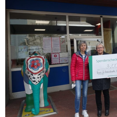
STA­TI­ON 62
BRÜ­CKEN­TEAM
STA­TI­ON 64
VER­AN­STAL­TUN­GEN
MUT­PER­LEN
WALD­PI­RA­TEN
TRAU­ER­GRUP­PE