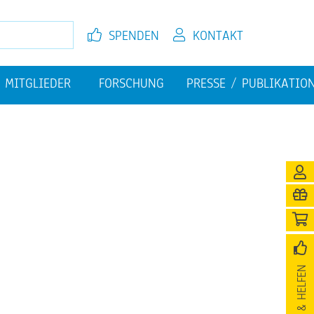
SPEN­DEN
KON­TAKT
MIT­GLIE­DER
FOR­SCHUNG
PRES­SE / PU­BLI­KA­TI­O
EL­FEN
JETZT MIT­GLIED WER­DEN
FI­NAN­ZI­EL­LE HER­AUS­FOR­
PU­BLI­KA­TIO­NEN
DE­RUN­GEN
­NI­GUNG
SPEN­DEN & HEL­FEN