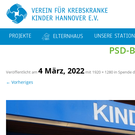
PRO­JEK­TE
UN­SE­RE STA­TIO­
EL­TERN­HAUS
PSD-
AVA­TAR
BAU­TA­GE­BUCH
KMT – STA­TI­ON 62
EL­TERN­WOH­NUN­GEN
STA­TI­ON 64
4 März, 2022
Ver­öf­fent­licht am
mit
1920 × 1280
in
Spen­de d
FA­MI­LI­EN­BE­TREU­UNG
TA­GES­KLI­NIK
← Vor­he­ri­ges
PER­SO­NAL­STEL­LEN
TIERE AUF DEN STA­TI
NEN
SPORT­THE­RA­PIE
KUNST
SA­NIE­RUNG