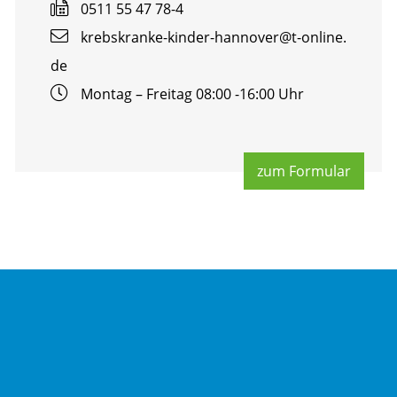
0511 55 47 78-4
krebs­kran­ke-kin­der-han­no­ver@​t-​online.​
de
Mon­tag – Frei­tag 08:00 -16:00 Uhr
zum For­mu­lar