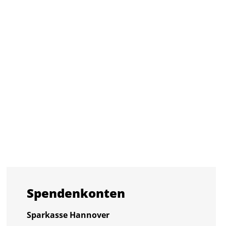
Spen­den­kon­ten
Spar­kas­se Han­no­ver