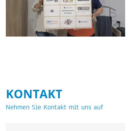
KON­TAKT
Neh­men Sie Kon­takt mit uns auf