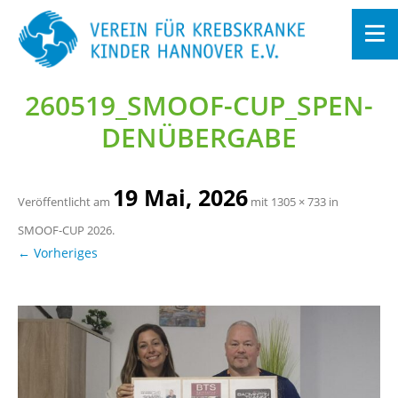
260519_S­MOOF-CUP_­SPEN­
Zum
In­
halt
DEN­ÜBER­GA­BE
sprin­
gen
19 Mai, 2026
Ver­öf­fent­licht am
mit
1305 × 733
in
SMOOF-CUP 2026
.
← Vor­he­ri­ges