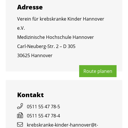
Adres­se
Ver­ein für krebs­kran­ke Kin­der Han­no­ver
e.V.
Me­di­zi­ni­sche Hoch­schu­le Han­no­ver
Carl-Neu­berg-Str. 2 – D 305
30625 Han­no­ver
Route pla­nen
Kon­takt
0511 55 47 78-5
0511 55 47 78-4
krebs­kran­ke-kin­der-han­no­ver@​t-​