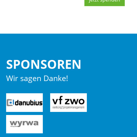
SPON­SO­REN
Wir sagen Danke!