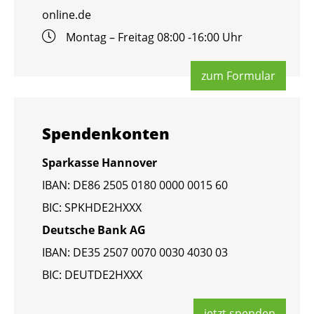
online.​de
Mon­tag – Frei­tag 08:00 -16:00 Uhr
zum For­mu­lar
Spen­den­kon­ten
Spar­kas­se Han­no­ver
IBAN: DE86 2505 0180 0000 0015 60
BIC: SPKHDE2HXXX
Deut­sche Bank AG
IBAN: DE35 2507 0070 0030 4030 03
BIC: DEUT­DE2HXXX
jetzt spen­den