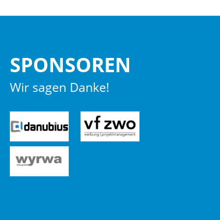
SPON­SO­REN
Wir sagen Danke!