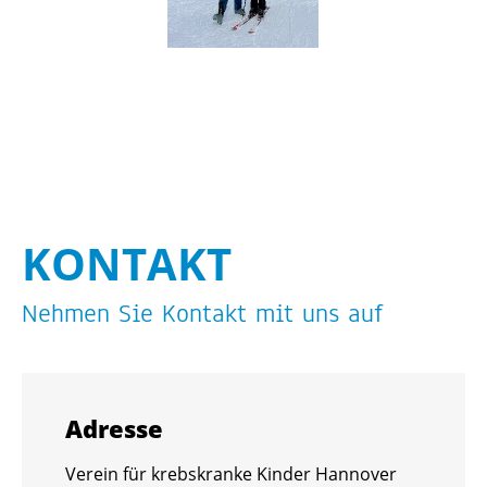
KON­TAKT
Neh­men Sie Kon­takt mit uns auf
Adres­se
Ver­ein für krebs­kran­ke Kin­der Han­no­ver