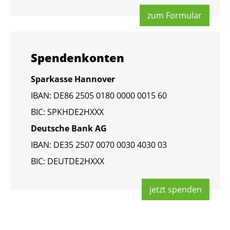
zum For­mu­lar
Spen­den­kon­ten
Spar­kas­se Han­no­ver
IBAN: DE86 2505 0180 0000 0015 60
BIC: SPKHDE2HXXX
Deut­sche Bank AG
IBAN: DE35 2507 0070 0030 4030 03
BIC: DEUT­DE2HXXX
jetzt spen­den