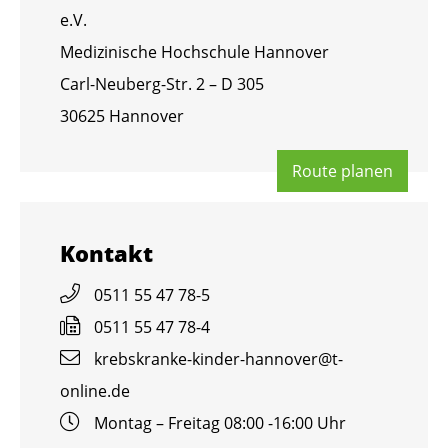
e.V.
Me­di­zi­ni­sche Hoch­schu­le Han­no­ver
Carl-Neu­berg-Str. 2 – D 305
30625 Han­no­ver
Route pla­nen
Kon­takt
0511 55 47 78-5
0511 55 47 78-4
krebs­kran­ke-kin­der-han­no­ver@​t-​
online.​de
Mon­tag – Frei­tag 08:00 -16:00 Uhr