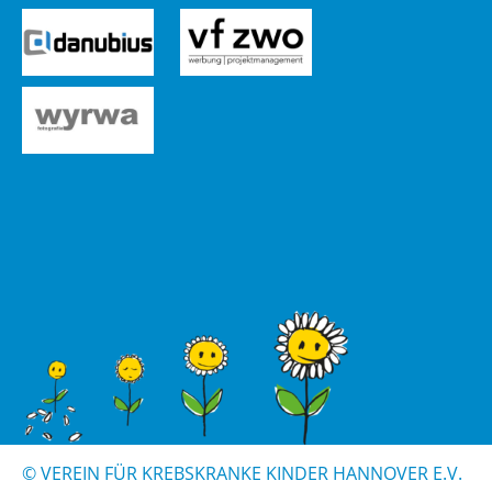
© VER­EIN FÜR KREBS­KRAN­KE KIN­DER HAN­NO­VER E.V.