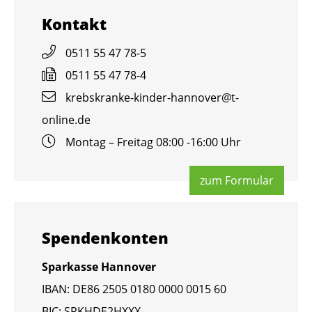
Kon­takt
0511 55 47 78-5
0511 55 47 78-4
krebs­kran­ke-kin­der-han­no­ver@​t-​
online.​de
Mon­tag – Frei­tag 08:00 -16:00 Uhr
zum For­mu­lar
Spen­den­kon­ten
Spar­kas­se Han­no­ver
IBAN: DE86 2505 0180 0000 0015 60
BIC: SPKHDE2HXXX