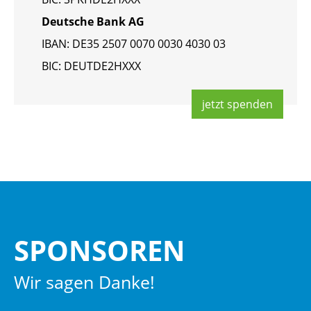
Deut­sche Bank AG
IBAN: DE35 2507 0070 0030 4030 03
BIC: DEUT­DE2HXXX
jetzt spen­den
SPON­SO­REN
Wir sagen Danke!