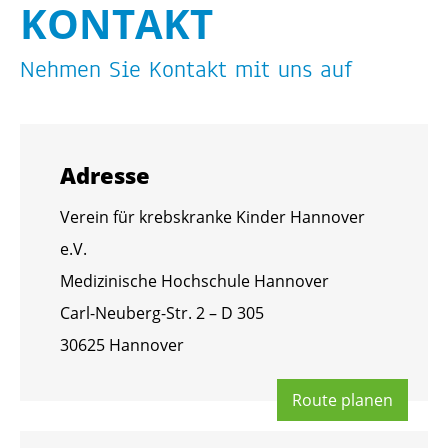
KON­TAKT
Neh­men Sie Kon­takt mit uns auf
Adres­se
Ver­ein für krebs­kran­ke Kin­der Han­no­ver
e.V.
Me­di­zi­ni­sche Hoch­schu­le Han­no­ver
Carl-Neu­berg-Str. 2 – D 305
30625 Han­no­ver
Route pla­nen