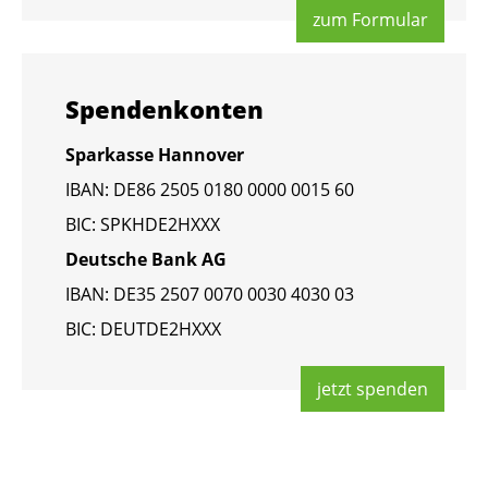
zum For­mu­lar
Spen­den­kon­ten
Spar­kas­se Han­no­ver
IBAN: DE86 2505 0180 0000 0015 60
BIC: SPKHDE2HXXX
Deut­sche Bank AG
IBAN: DE35 2507 0070 0030 4030 03
BIC: DEUT­DE2HXXX
jetzt spen­den