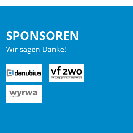
SPON­SO­REN
Wir sagen Danke!