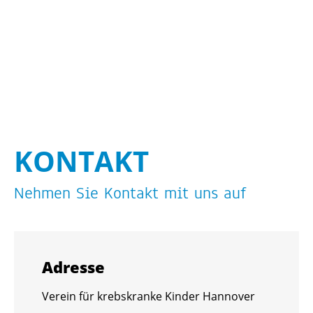
KON­TAKT
Neh­men Sie Kon­takt mit uns auf
Adres­se
Ver­ein für krebs­kran­ke Kin­der Han­no­ver