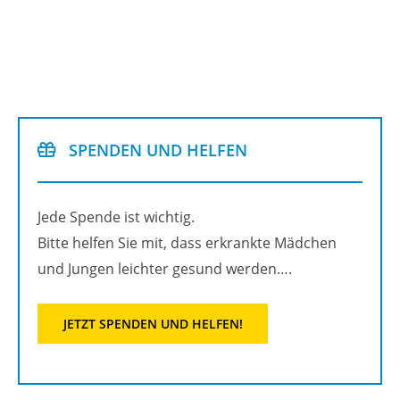
SPEN­DEN UND HEL­FEN
Jede Spen­de ist wich­tig.
Bitte hel­fen Sie mit, dass er­krank­te Mäd­chen
und Jun­gen leich­ter ge­sund wer­den….
JETZT SPEN­DEN UND HEL­FEN!