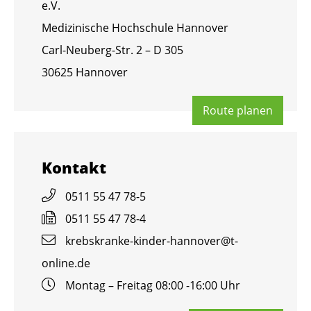
e.V.
Me­di­zi­ni­sche Hoch­schu­le Han­no­ver
Carl-Neu­berg-Str. 2 – D 305
30625 Han­no­ver
Route pla­nen
Kon­takt
0511 55 47 78-5
0511 55 47 78-4
krebs­kran­ke-kin­der-han­no­ver@​t-​
online.​de
Mon­tag – Frei­tag 08:00 -16:00 Uhr