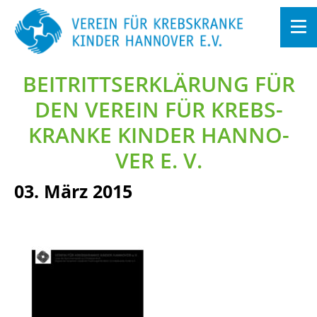
BEI­TRITTS­ER­KLÄ­RUNG FÜR
Zum
In­
halt
DEN VER­EIN FÜR KREBS­
sprin­
gen
KRAN­KE KIN­DER HAN­NO­
VER E. V.
03. März 2015