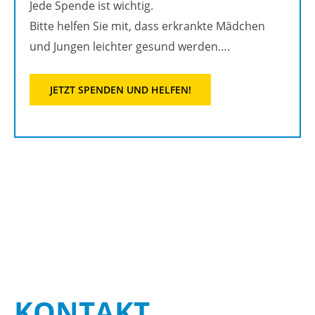
Jede Spen­de ist wich­tig.
Bitte hel­fen Sie mit, dass er­krank­te Mäd­chen
und Jun­gen leich­ter ge­sund wer­den….
JETZT SPEN­DEN UND HEL­FEN!
KON­TAKT