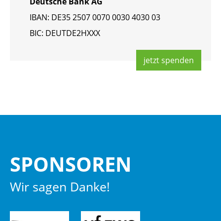
Deut­sche Bank AG
IBAN: DE35 2507 0070 0030 4030 03
BIC: DEUT­DE2HXXX
jetzt spen­den
SPON­SO­REN
Wir sagen Danke!