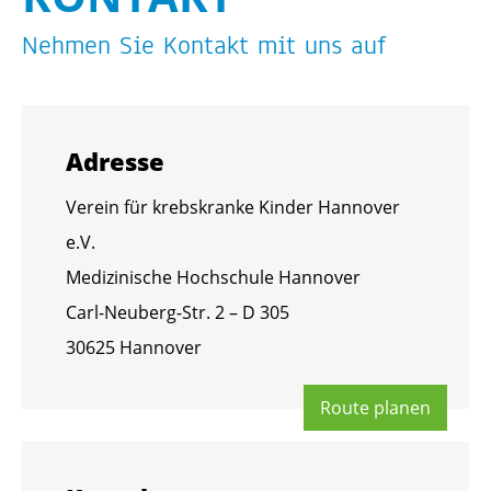
Neh­men Sie Kon­takt mit uns auf
Adres­se
Ver­ein für krebs­kran­ke Kin­der Han­no­ver
e.V.
Me­di­zi­ni­sche Hoch­schu­le Han­no­ver
Carl-Neu­berg-Str. 2 – D 305
30625 Han­no­ver
Route pla­nen