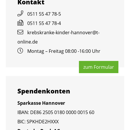
Kon­takt
0511 55 47 78-5
0511 55 47 78-4
krebs­kran­ke-kin­der-han­no­ver@​t-​
online.​de
Mon­tag – Frei­tag 08:00 -16:00 Uhr
zum For­mu­lar
Spen­den­kon­ten
Spar­kas­se Han­no­ver
IBAN: DE86 2505 0180 0000 0015 60
BIC: SPKHDE2HXXX