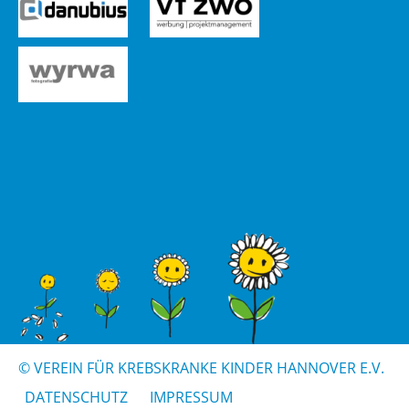
© VER­EIN FÜR KREBS­KRAN­KE KIN­DER HAN­NO­VER E.V.
DA­TEN­SCHUTZ
IM­PRES­SUM