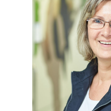
STA­TI­ON 62
BRÜ­CKEN­TEAM
STA­TI­ON 64
VER­AN­STAL­TUN­GEN
MUT­PER­LEN
WALD­PI­RA­TEN
TRAU­ER­GRUP­PE