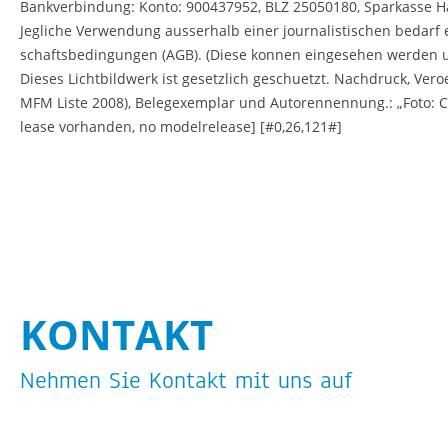
Bank­ver­bin­dung: Konto: 900437952, BLZ 25050180, Spar­kas­se
Jeg­li­che Ver­wen­dung aus­ser­halb einer jour­na­lis­ti­schen be­darf
schafts­be­din­gun­gen (AGB). (Diese kon­nen ein­ge­se­hen wer­den 
Die­ses Licht­bild­werk ist ge­setz­lich ge­schuetzt. Nach­druck, Ver
MFM Liste 2008), Be­leg­ex­em­plar und Au­to­ren­nen­nung.: „Foto: C
lease vor­han­den, no mo­del­re­lease] [#0,26,121#]
KON­TAKT
Neh­men Sie Kon­takt mit uns auf