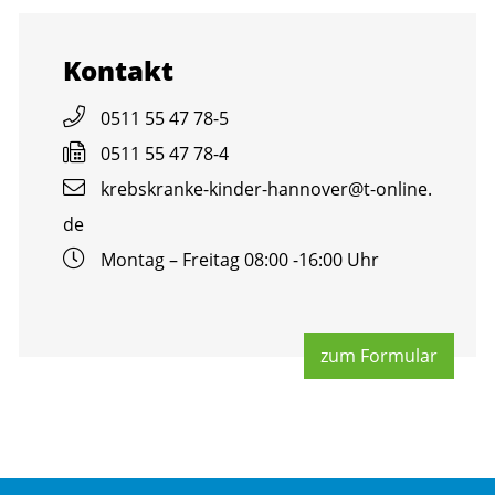
Kon­takt
0511 55 47 78-5
0511 55 47 78-4
krebs­kran­ke-kin­der-han­no­ver@​t-​online.​
de
Mon­tag – Frei­tag 08:00 -16:00 Uhr
zum For­mu­lar