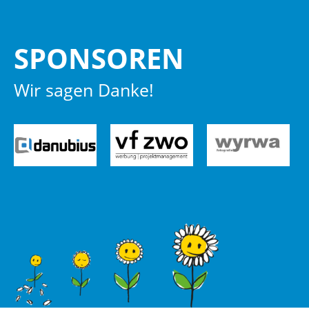
SPON­SO­REN
Wir sagen Danke!