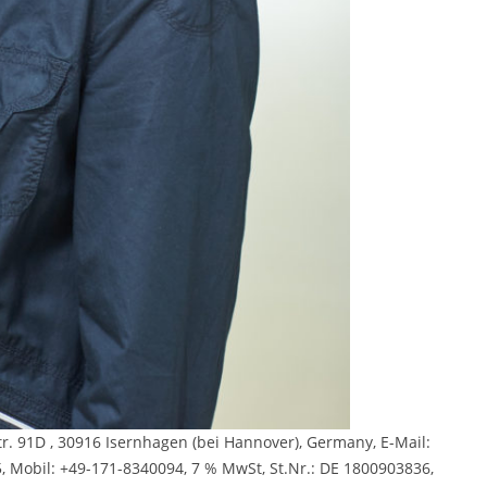
Str. 91D , 30916 Isern­ha­gen (bei Han­no­ver), Ger­many, E-Mail:
5, Mobil: +49-171-8340094, 7 % MwSt, St.​Nr.: DE 1800903836,