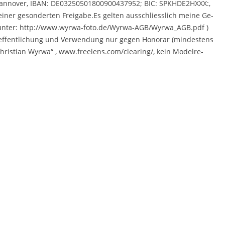
 Han­no­ver, IBAN: DE03250501800900437952; BIC: SPKHDE2HXXX:,
 einer ge­son­der­ten Frei­ga­be.Es gel­ten aus­schliess­lich meine Ge­
unter: http://​www.​wyrwa-​foto.​de/​Wyrwa-​AGB/​Wyrwa_​AGB.​pdf )
­o­ef­fent­li­chung und Ver­wen­dung nur gegen Ho­no­rar (min­des­tens
hris­ti­an Wyrwa“ , www.​freelens.​com/​clearing/, kein Mo­del­re­