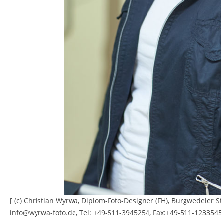
[ (c) Chris­ti­an Wyrwa, Di­plom-Foto-De­si­gner (FH), Burg­we­de­ler 
info@​wyrwa-​foto.​de, Tel: +49-511-3945254, Fax:+49-511-123354