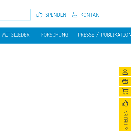
SPEN­DEN
KON­TAKT
MIT­GLIE­DER
FOR­SCHUNG
PRES­SE / PU­BLI­KA­TI­O
EL­FEN
JETZT MIT­GLIED WER­DEN
FI­NAN­ZI­EL­LE HER­AUS­FOR­
PU­BLI­KA­TIO­NEN
DE­RUN­GEN
­NI­GUNG
SPEN­DEN & HEL­FEN