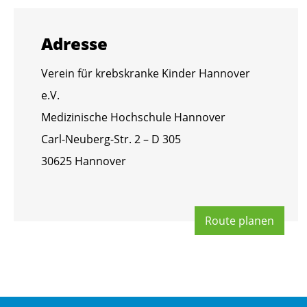
Adres­se
Ver­ein für krebs­kran­ke Kin­der Han­no­ver
e.V.
Me­di­zi­ni­sche Hoch­schu­le Han­no­ver
Carl-Neu­berg-Str. 2 – D 305
30625 Han­no­ver
Route pla­nen