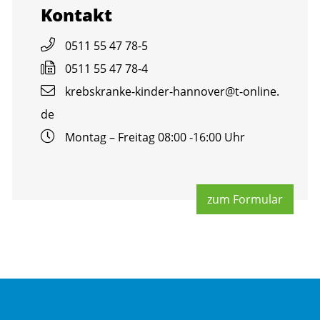
Kon­takt
0511 55 47 78-5
0511 55 47 78-4
krebs­kran­ke-kin­der-han­no­ver@​t-​online.​
de
Mon­tag – Frei­tag 08:00 -16:00 Uhr
zum For­mu­lar