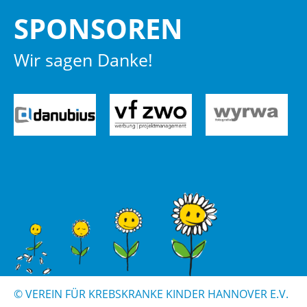
SPON­SO­REN
Wir sagen Danke!
© VER­EIN FÜR KREBS­KRAN­KE KIN­DER HAN­NO­VER E.V.