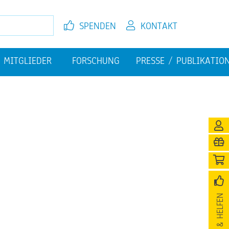
SPEN­DEN
KON­TAKT
MIT­GLIE­DER
FOR­SCHUNG
PRES­SE / PU­BLI­KA­TI­O
EL­FEN
JETZT MIT­GLIED WER­DEN
FI­NAN­ZI­EL­LE HER­AUS­FOR­
PU­BLI­KA­TIO­NEN
DE­RUN­GEN
­NI­GUNG
SPEN­DEN & HEL­FEN