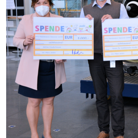
STA­TI­ON 62
BRÜ­CKEN­TEAM
STA­TI­ON 64
VER­AN­STAL­TUN­GEN
MUT­PER­LEN
WALD­PI­RA­TEN
TRAU­ER­GRUP­PE