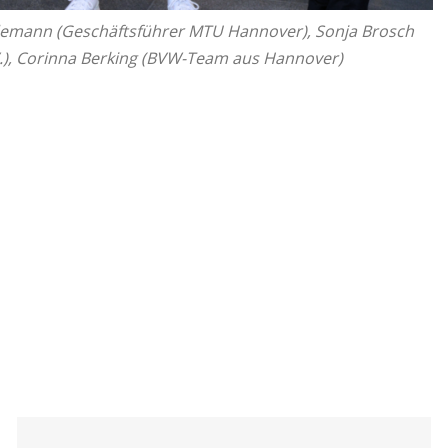
in­de­mann (Ge­schäfts­füh­rer MTU Han­no­ver), Sonja Brosch
V.), Co­rin­na Ber­king (BVW-Team aus Han­no­ver)