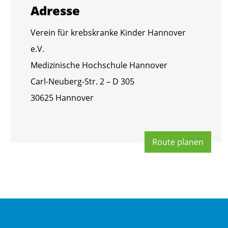
Adres­se
Ver­ein für krebs­kran­ke Kin­der Han­no­ver
e.V.
Me­di­zi­ni­sche Hoch­schu­le Han­no­ver
Carl-Neu­berg-Str. 2 – D 305
30625 Han­no­ver
Route pla­nen