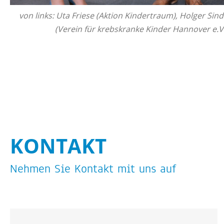
von links: Uta Frie­se (Ak­ti­on Kin­der­traum), Hol­ger S
(Ver­ein für krebs­kran­ke Kin­der Han­no­ver e.
KON­TAKT
Neh­men Sie Kon­takt mit uns auf