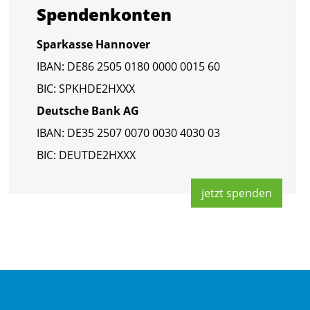
Spen­den­kon­ten
Spar­kas­se Han­no­ver
IBAN: DE86 2505 0180 0000 0015 60
BIC: SPKHDE2HXXX
Deut­sche Bank AG
IBAN: DE35 2507 0070 0030 4030 03
BIC: DEUT­DE2HXXX
jetzt spen­den