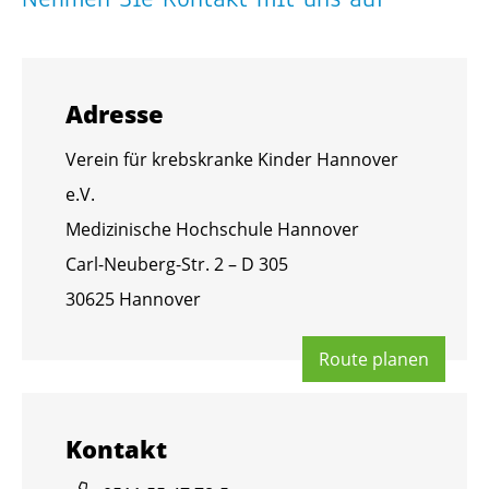
Adres­se
Ver­ein für krebs­kran­ke Kin­der Han­no­ver
e.V.
Me­di­zi­ni­sche Hoch­schu­le Han­no­ver
Carl-Neu­berg-Str. 2 – D 305
30625 Han­no­ver
Route pla­nen
Kon­takt