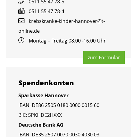
0511 55 47 78-5
0511 55 47 78-4
krebs­kran­ke-kin­der-han­no­ver@​t-​
online.​de
Mon­tag – Frei­tag 08:00 -16:00 Uhr
zum For­mu­lar
Spen­den­kon­ten
Spar­kas­se Han­no­ver
IBAN: DE86 2505 0180 0000 0015 60
BIC: SPKHDE2HXXX
Deut­sche Bank AG
IBAN: DE35 2507 0070 0030 4030 03