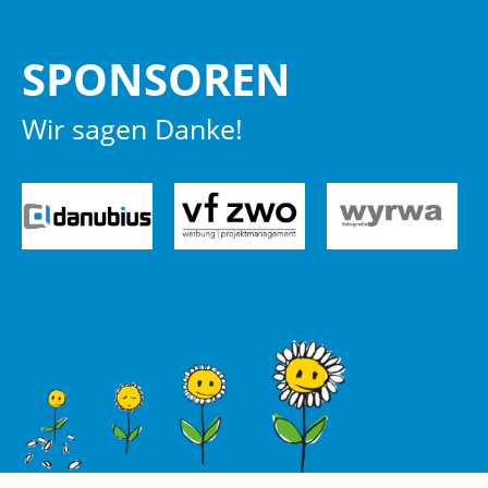
SPON­SO­REN
Wir sagen Danke!