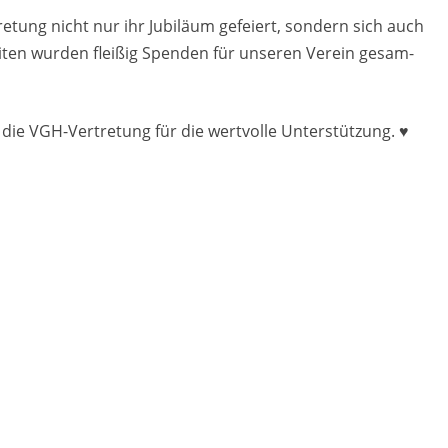
e­tung nicht nur ihr Ju­bi­lä­um ge­fei­ert, son­dern sich auch
­ten wur­den flei­ßig Spen­den für un­se­ren Ver­ein ge­sam­
ie VGH-Ver­tre­tung für die wert­vol­le Un­ter­stüt­zung. ♥