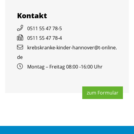
Kon­takt
0511 55 47 78-5
0511 55 47 78-4
krebs­kran­ke-kin­der-han­no­ver@​t-​online.​
de
Mon­tag – Frei­tag 08:00 -16:00 Uhr
zum For­mu­lar