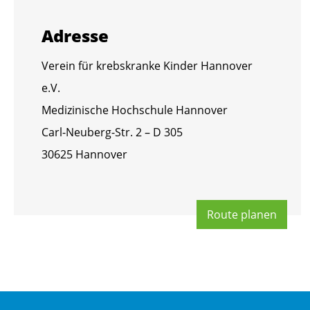
Adres­se
Ver­ein für krebs­kran­ke Kin­der Han­no­ver
e.V.
Me­di­zi­ni­sche Hoch­schu­le Han­no­ver
Carl-Neu­berg-Str. 2 – D 305
30625 Han­no­ver
Route pla­nen