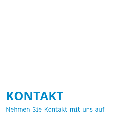
KON­TAKT
Neh­men Sie Kon­takt mit uns auf