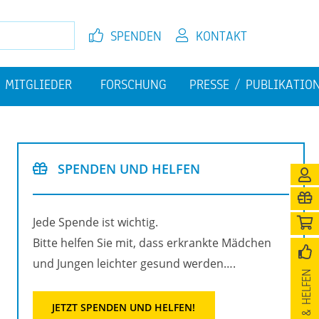
SPEN­DEN
KON­TAKT
MIT­GLIE­DER
FOR­SCHUNG
PRES­SE / PU­BLI­KA­TI­O
EL­FEN
JETZT MIT­GLIED WER­DEN
FI­NAN­ZI­EL­LE HER­AUS­FOR­
PU­BLI­KA­TIO­NEN
DE­RUN­GEN
SPEN­DEN UND HEL­FEN
­NI­GUNG
Jede Spen­de ist wich­tig.
Bitte hel­fen Sie mit, dass er­krank­te Mäd­chen
und Jun­gen leich­ter ge­sund wer­den….
SPEN­DEN & HEL­FEN
JETZT SPEN­DEN UND HEL­FEN!