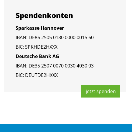
Spen­den­kon­ten
Spar­kas­se Han­no­ver
IBAN: DE86 2505 0180 0000 0015 60
BIC: SPKHDE2HXXX
Deut­sche Bank AG
IBAN: DE35 2507 0070 0030 4030 03
BIC: DEUT­DE2HXXX
jetzt spen­den