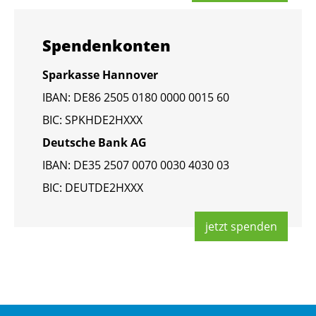
Spen­den­kon­ten
Spar­kas­se Han­no­ver
IBAN: DE86 2505 0180 0000 0015 60
BIC: SPKHDE2HXXX
Deut­sche Bank AG
IBAN: DE35 2507 0070 0030 4030 03
BIC: DEUT­DE2HXXX
jetzt spen­den