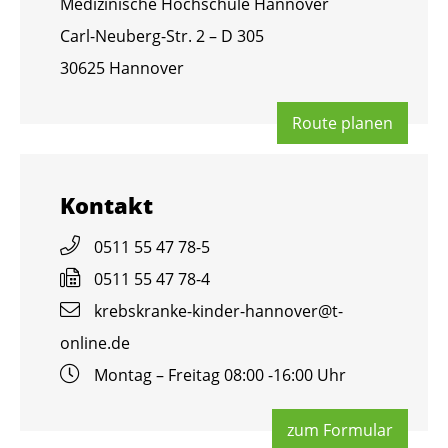
Me­di­zi­ni­sche Hoch­schu­le Han­no­ver
Carl-Neu­berg-Str. 2 – D 305
30625 Han­no­ver
Route pla­nen
Kon­takt
0511 55 47 78-5
0511 55 47 78-4
krebs­kran­ke-kin­der-han­no­ver@​t-​
online.​de
Mon­tag – Frei­tag 08:00 -16:00 Uhr
zum For­mu­lar