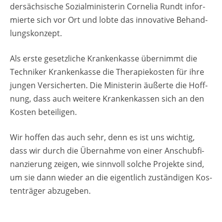
der­säch­si­sche So­zi­al­mi­nis­te­rin Cor­ne­lia Rundt in­for­
mier­te sich vor Ort und lobte das in­no­va­ti­ve Be­hand­
lungs­kon­zept.
Als erste ge­setz­li­che Kran­ken­kas­se über­nimmt die
Tech­ni­ker Kran­ken­kas­se die The­ra­pie­kos­ten für ihre
jun­gen Ver­si­cher­ten. Die Mi­nis­te­rin äu­ßer­te die Hoff­
nung, dass auch wei­te­re Kran­ken­kas­sen sich an den
Kos­ten be­tei­li­gen.
Wir hof­fen das auch sehr, denn es ist uns wich­tig,
dass wir durch die Über­nah­me von einer An­schub­fi­
nan­zie­rung zei­gen, wie sinn­voll sol­che Pro­jek­te sind,
um sie dann wie­der an die ei­gent­lich zu­stän­di­gen Kos­
ten­trä­ger ab­zu­ge­ben.