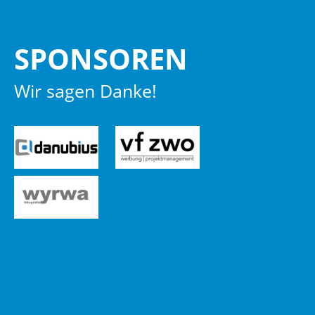
SPON­SO­REN
Wir sagen Danke!