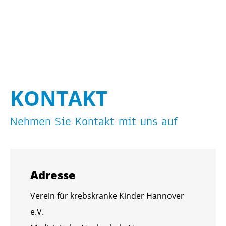
KON­TAKT
Neh­men Sie Kon­takt mit uns auf
Adres­se
Ver­ein für krebs­kran­ke Kin­der Han­no­ver
e.V.