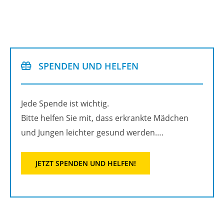
SPEN­DEN UND HEL­FEN
Jede Spen­de ist wich­tig.
Bitte hel­fen Sie mit, dass er­krank­te Mäd­chen
und Jun­gen leich­ter ge­sund wer­den….
JETZT SPEN­DEN UND HEL­FEN!