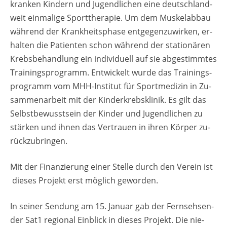
kran­ken Kin­dern und Ju­gend­li­chen eine deutsch­land­
weit ein­ma­li­ge Sport­the­ra­pie. Um dem Mus­kel­ab­bau
wäh­rend der Krank­heits­pha­se ent­ge­gen­zu­wir­ken, er­
hal­ten die Pa­ti­en­ten schon wäh­rend der sta­tio­nä­ren
Krebs­be­hand­lung ein in­di­vi­du­ell auf sie ab­ge­stimm­tes
Trai­nings­pro­gramm. Ent­wi­ckelt wurde das Trai­nings­
pro­gramm vom MHH-In­sti­tut für Sport­me­di­zin in Zu­
sam­men­ar­beit mit der Kin­der­krebs­kli­nik. Es gilt das
Selbst­be­wusst­sein der Kin­der und Ju­gend­li­chen zu
stär­ken und ihnen das Ver­trau­en in ihren Kör­per zu­
rück­zu­brin­gen.
Mit der Fi­nan­zie­rung einer Stel­le durch den Ver­ein ist
die­ses Pro­jekt erst mög­lich ge­wor­den.
In sei­ner Sen­dung am 15. Ja­nu­ar gab der Fern­seh­sen­
der Sat1 re­gio­nal Ein­blick in die­ses Pro­jekt. Die nie­