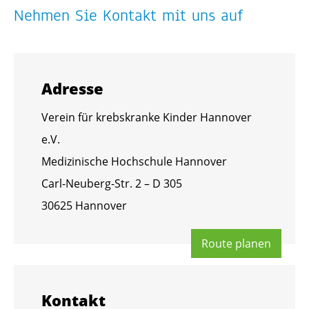
Neh­men Sie Kon­takt mit uns auf
Adres­se
Ver­ein für krebs­kran­ke Kin­der Han­no­ver
e.V.
Me­di­zi­ni­sche Hoch­schu­le Han­no­ver
Carl-Neu­berg-Str. 2 – D 305
30625 Han­no­ver
Route pla­nen
Kon­takt