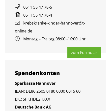
0511 55 47 78-5
0511 55 47 78-4
krebs­kran­ke-kin­der-han­no­ver@​t-​
online.​de
Mon­tag – Frei­tag 08:00 -16:00 Uhr
zum For­mu­lar
Spen­den­kon­ten
Spar­kas­se Han­no­ver
IBAN: DE86 2505 0180 0000 0015 60
BIC: SPKHDE2HXXX
Deut­sche Bank AG