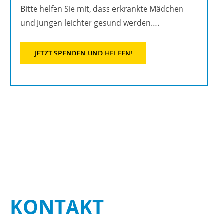
Bitte hel­fen Sie mit, dass er­krank­te Mäd­chen
und Jun­gen leich­ter ge­sund wer­den….
JETZT SPEN­DEN UND HEL­FEN!
KON­TAKT