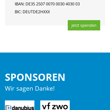
IBAN: DE35 2507 0070 0030 4030 03
BIC: DEUT­DE2HXXX
jetzt spen­den
SPON­SO­REN
Wir sagen Danke!