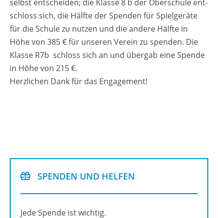
selbst ent­schei­den; die Klas­se 8 b der Ober­schu­le ent­
schloss sich, die Hälf­te der Spen­den für Spiel­ge­rä­te
für die Schu­le zu nut­zen und die an­de­re Hälf­te in
Höhe von 385 € für un­se­ren Ver­ein zu spen­den. Die
Klas­se R7b schloss sich an und über­gab eine Spen­de
in Höhe von 215 €.
Herz­li­chen Dank für das En­ga­ge­ment!
SPEN­DEN UND HEL­FEN
Jede Spen­de ist wich­tig.