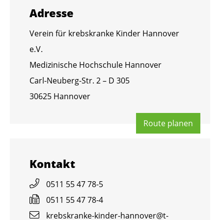
Adres­se
Ver­ein für krebs­kran­ke Kin­der Han­no­ver
e.V.
Me­di­zi­ni­sche Hoch­schu­le Han­no­ver
Carl-Neu­berg-Str. 2 – D 305
30625 Han­no­ver
Route pla­nen
Kon­takt
0511 55 47 78-5
0511 55 47 78-4
krebs­kran­ke-kin­der-han­no­ver@​t-​