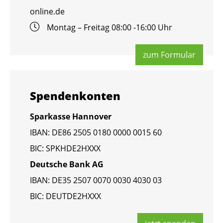
online.​de
Mon­tag – Frei­tag 08:00 -16:00 Uhr
zum For­mu­lar
Spen­den­kon­ten
Spar­kas­se Han­no­ver
IBAN: DE86 2505 0180 0000 0015 60
BIC: SPKHDE2HXXX
Deut­sche Bank AG
IBAN: DE35 2507 0070 0030 4030 03
BIC: DEUT­DE2HXXX