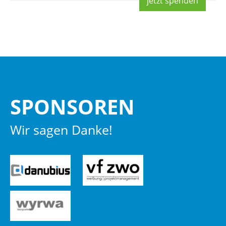
jetzt spen­den
SPON­SO­REN
Wir sagen Danke!