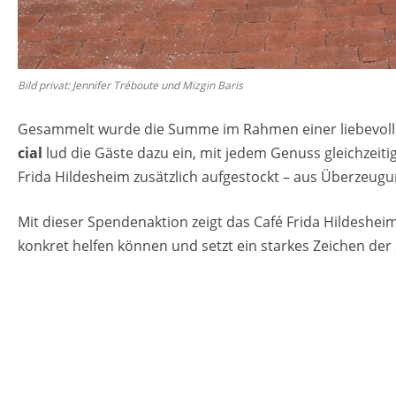
Bild pri­vat: Jen­ni­fer Tré­bou­te und Miz­gin Baris
Ge­sam­melt wurde die Summe im Rah­men einer lie­be­voll um­
cial
lud die Gäste dazu ein, mit jedem Ge­nuss gleich­zei­ti
Frida Hil­des­heim zu­sätz­lich auf­ge­stockt – aus Über­zeu
Mit die­ser Spen­den­ak­ti­on zeigt das Café Frida Hil­des­he
kon­kret hel­fen kön­nen und setzt ein star­kes Zei­chen der So­