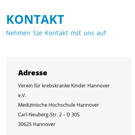
KON­TAKT
Neh­men Sie Kon­takt mit uns auf
Adres­se
Ver­ein für krebs­kran­ke Kin­der Han­no­ver
e.V.
Me­di­zi­ni­sche Hoch­schu­le Han­no­ver
Carl-Neu­berg-Str. 2 – D 305
30625 Han­no­ver