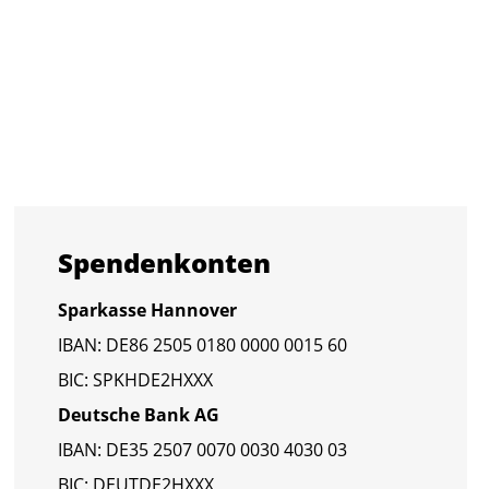
Spen­den­kon­ten
Spar­kas­se Han­no­ver
IBAN: DE86 2505 0180 0000 0015 60
BIC: SPKHDE2HXXX
Deut­sche Bank AG
IBAN: DE35 2507 0070 0030 4030 03
BIC: DEUT­DE2HXXX