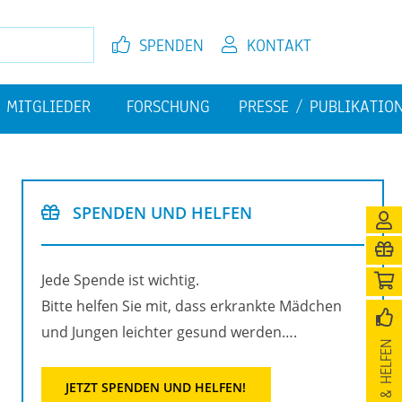
SPEN­DEN
KON­TAKT
MIT­GLIE­DER
FOR­SCHUNG
PRES­SE / PU­BLI­KA­TI­O
EL­FEN
JETZT MIT­GLIED WER­DEN
FI­NAN­ZI­EL­LE HER­AUS­FOR­
PU­BLI­KA­TIO­NEN
DE­RUN­GEN
SPEN­DEN UND HEL­FEN
­NI­GUNG
Jede Spen­de ist wich­tig.
Bitte hel­fen Sie mit, dass er­krank­te Mäd­chen
und Jun­gen leich­ter ge­sund wer­den….
SPEN­DEN & HEL­FEN
JETZT SPEN­DEN UND HEL­FEN!