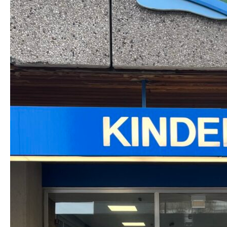
STA­TI­ON 62
BRÜ­CKEN­TEAM
STA­TI­ON 64
VER­AN­STAL­TUN­GEN
MUT­PER­LEN
WALD­PI­RA­TEN
TRAU­ER­GRUP­PE