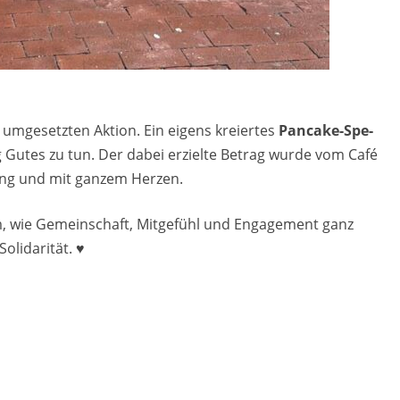
ge­setz­ten Ak­ti­on. Ein ei­gens kre­iertes
Pan­ca­ke-Spe­
g Gutes zu tun. Der dabei er­ziel­te Be­trag wurde vom Café
­gung und mit gan­zem Her­zen.
im, wie Ge­mein­schaft, Mit­ge­fühl und En­ga­ge­ment ganz
li­da­ri­tät. ♥