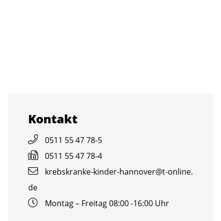
Kon­takt
0511 55 47 78-5
0511 55 47 78-4
krebs­kran­ke-kin­der-han­no­ver@​t-​online.​
de
Mon­tag – Frei­tag 08:00 -16:00 Uhr