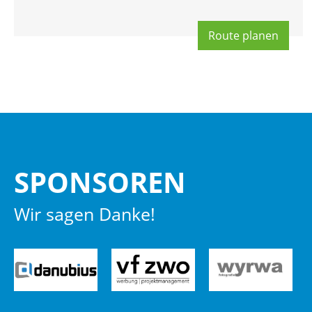
Route pla­nen
SPON­SO­REN
Wir sagen Danke!