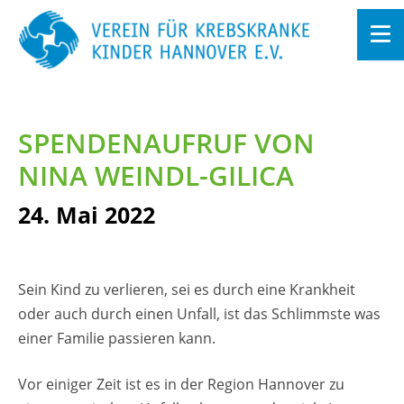
Zum
In­
halt
SPEN­DEN­AUF­RUF VON
sprin­
gen
NINA WEINDL-GI­LI­CA
24. Mai 2022
Sein Kind zu ver­lie­ren, sei es durch eine Krank­heit
oder auch durch einen Un­fall, ist das Schlimms­te was
einer Fa­mi­lie pas­sie­ren kann.
Vor ei­ni­ger Zeit ist es in der Re­gi­on Han­no­ver zu