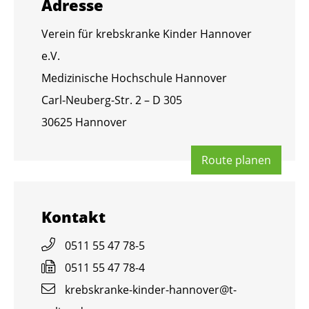
Adres­se
Ver­ein für krebs­kran­ke Kin­der Han­no­ver
e.V.
Me­di­zi­ni­sche Hoch­schu­le Han­no­ver
Carl-Neu­berg-Str. 2 – D 305
30625 Han­no­ver
Route pla­nen
Kon­takt
0511 55 47 78-5
0511 55 47 78-4
krebs­kran­ke-kin­der-han­no­ver@​t-​