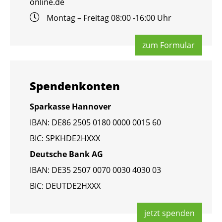
online.​de
Mon­tag – Frei­tag 08:00 -16:00 Uhr
zum For­mu­lar
Spen­den­kon­ten
Spar­kas­se Han­no­ver
IBAN: DE86 2505 0180 0000 0015 60
BIC: SPKHDE2HXXX
Deut­sche Bank AG
IBAN: DE35 2507 0070 0030 4030 03
BIC: DEUT­DE2HXXX
jetzt spen­den