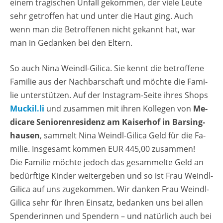
einem tra­gi­schen Un­fall ge­kom­men, der viele Leute
sehr ge­trof­fen hat und unter die Haut ging. Auch
wenn man die Be­trof­fe­nen nicht ge­kannt hat, war
man in Ge­dan­ken bei den El­tern.
So auch Nina Weindl-Gi­li­ca. Sie kennt die be­trof­fe­ne
Fa­mi­lie aus der Nach­bar­schaft und möch­te die Fa­mi­
lie un­ter­stüt­zen. Auf der In­sta­gram-Seite ihres Shops
Mu­ckil.li
und zu­sam­men mit ihren Kol­le­gen von
Me­
di­ca­re Se­nio­ren­re­si­denz am Kai­ser­hof in Barsing­
hau­sen
, sam­melt Nina Weindl-Gi­li­ca Geld für die Fa­
mi­lie. Ins­ge­samt kom­men EUR 445,00 zu­sam­men!
Die Fa­mi­lie möch­te je­doch das ge­sam­mel­te Geld an
be­dürf­ti­ge Kin­der wei­ter­ge­ben und so ist Frau Weindl-
Gi­li­ca auf uns zu­ge­kom­men. Wir dan­ken Frau Weindl-
Gi­li­ca sehr für Ihren Ein­satz, be­dan­ken uns bei allen
Spen­de­rin­nen und Spen­dern – und na­tür­lich auch bei