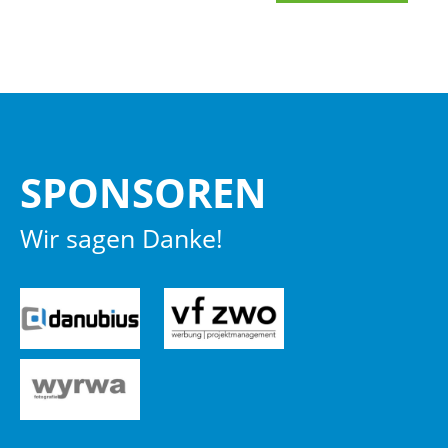
SPON­SO­REN
Wir sagen Danke!