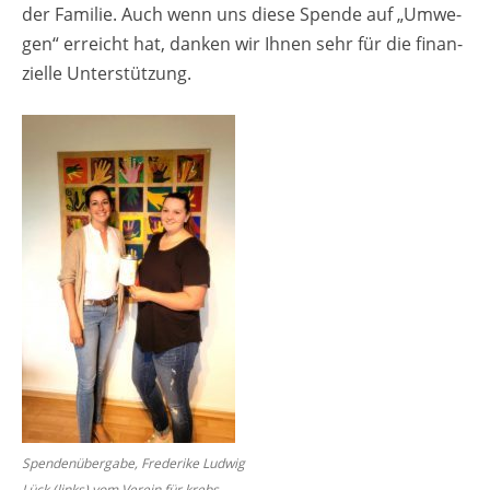
der Fa­mi­lie. Auch wenn uns diese Spen­de auf „Um­we­
gen“ er­reicht hat, dan­ken wir Ihnen sehr für die fi­nan­
zi­el­le Un­ter­stüt­zung.
Spen­den­über­ga­be, Fre­de­ri­ke Lud­wig
Lück (links) vom Ver­ein für krebs­