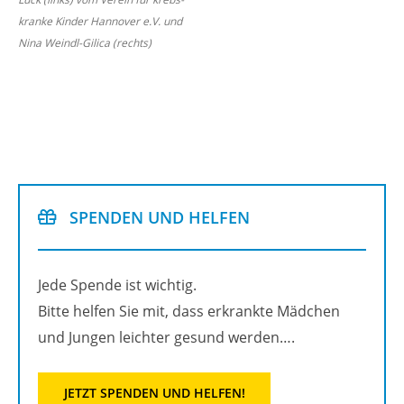
kran­ke Kin­der Han­no­ver e.V. und
Nina Weindl-Gi­li­ca (rechts)
SPEN­DEN UND HEL­FEN
Jede Spen­de ist wich­tig.
Bitte hel­fen Sie mit, dass er­krank­te Mäd­chen
und Jun­gen leich­ter ge­sund wer­den….
JETZT SPEN­DEN UND HEL­FEN!