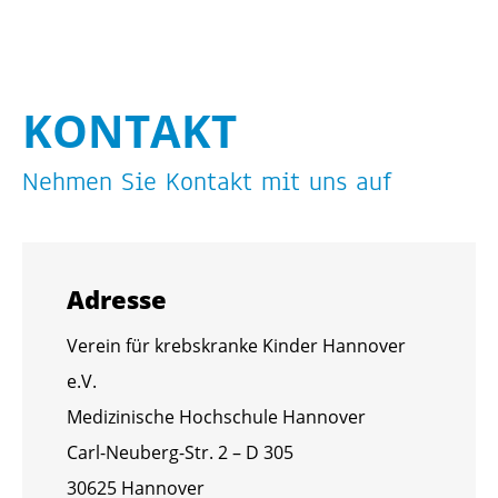
KON­TAKT
Neh­men Sie Kon­takt mit uns auf
Adres­se
Ver­ein für krebs­kran­ke Kin­der Han­no­ver
e.V.
Me­di­zi­ni­sche Hoch­schu­le Han­no­ver
Carl-Neu­berg-Str. 2 – D 305
30625 Han­no­ver