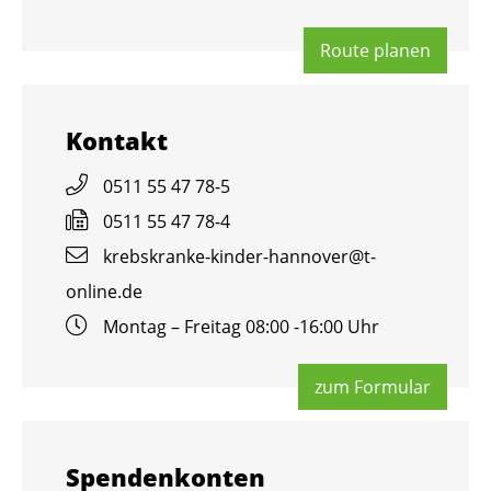
Route pla­nen
Kon­takt
0511 55 47 78-5
0511 55 47 78-4
krebs­kran­ke-kin­der-han­no­ver@​t-​
online.​de
Mon­tag – Frei­tag 08:00 -16:00 Uhr
zum For­mu­lar
Spen­den­kon­ten