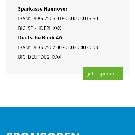
Spar­kas­se Han­no­ver
IBAN: DE86 2505 0180 0000 0015 60
BIC: SPKHDE2HXXX
Deut­sche Bank AG
IBAN: DE35 2507 0070 0030 4030 03
BIC: DEUT­DE2HXXX
jetzt spen­den