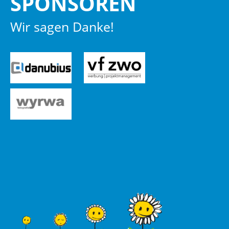
SPON­SO­REN
Wir sagen Danke!