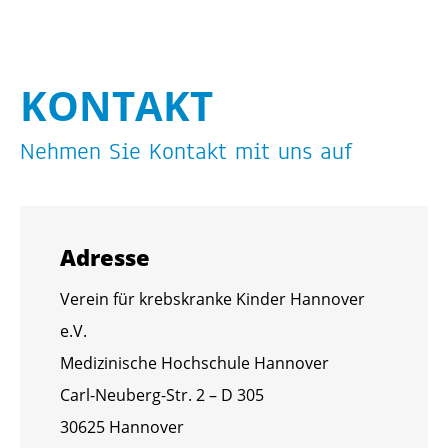
KON­TAKT
Neh­men Sie Kon­takt mit uns auf
Adres­se
Ver­ein für krebs­kran­ke Kin­der Han­no­ver
e.V.
Me­di­zi­ni­sche Hoch­schu­le Han­no­ver
Carl-Neu­berg-Str. 2 – D 305
30625 Han­no­ver