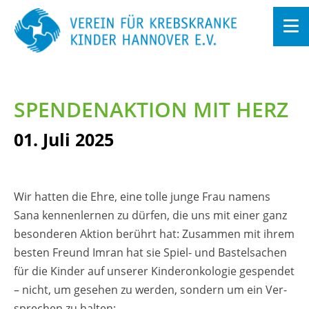
Zum
In­
halt
SPEN­DEN­AK­TI­ON MIT HERZ
sprin­
gen
01. Juli 2025
Wir hat­ten die Ehre, eine tolle junge Frau na­mens
Sana ken­nen­ler­nen zu dür­fen, die uns mit einer ganz
be­son­de­ren Ak­ti­on be­rührt hat: Zu­sam­men mit ihrem
bes­ten Freund Imran hat sie Spiel- und Bas­tel­sa­chen
für die Kin­der auf un­se­rer Kin­deron­ko­lo­gie ge­spen­det
– nicht, um ge­se­hen zu wer­den, son­dern um ein Ver­
spre­chen zu hal­ten: