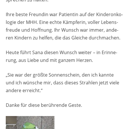
Ihre beste Freun­din war Pa­ti­en­tin auf der Kin­deron­ko­
lo­gie der MHH. Eine echte Kämp­fe­rin, vol­ler Le­bens­
freu­de und Hoff­nung. Ihr Wunsch war immer, an­de­
ren Kin­dern zu hel­fen, die das Glei­che durch­ma­chen.
Heute führt Sana die­sen Wunsch wei­ter – in Er­in­ne­
rung, aus Liebe und mit gan­zem Her­zen.
„Sie war der grö­ß­te Son­nen­schein, den ich kann­te
und ich wün­sche mir, dass die­ses Strah­len jetzt viele
an­de­re er­reicht.“
Danke für diese be­rüh­ren­de Geste.