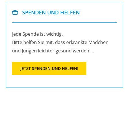
SPEN­DEN UND HEL­FEN
Jede Spen­de ist wich­tig.
Bitte hel­fen Sie mit, dass er­krank­te Mäd­chen
und Jun­gen leich­ter ge­sund wer­den….
JETZT SPEN­DEN UND HEL­FEN!