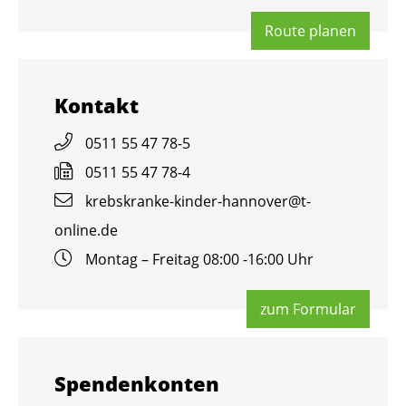
Route pla­nen
Kon­takt
0511 55 47 78-5
0511 55 47 78-4
krebs­kran­ke-kin­der-han­no­ver@​t-​
online.​de
Mon­tag – Frei­tag 08:00 -16:00 Uhr
zum For­mu­lar
Spen­den­kon­ten