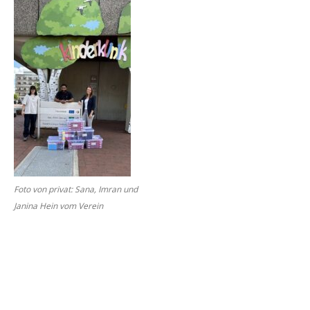
Foto von pri­vat: Sana, Imran und
Ja­ni­na Hein vom Ver­ein