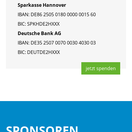
Spar­kas­se Han­no­ver
IBAN: DE86 2505 0180 0000 0015 60
BIC: SPKHDE2HXXX
Deut­sche Bank AG
IBAN: DE35 2507 0070 0030 4030 03
BIC: DEUT­DE2HXXX
jetzt spen­den
SPON­SO­REN