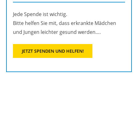
Jede Spen­de ist wich­tig.
Bitte hel­fen Sie mit, dass er­krank­te Mäd­chen
und Jun­gen leich­ter ge­sund wer­den….
JETZT SPEN­DEN UND HEL­FEN!