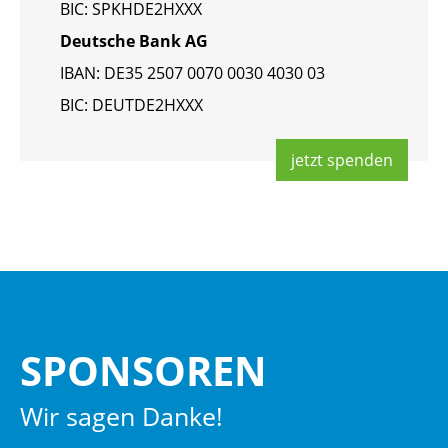
BIC: SPKHDE2HXXX
Deut­sche Bank AG
IBAN: DE35 2507 0070 0030 4030 03
BIC: DEUT­DE2HXXX
jetzt spen­den
SPON­SO­REN
Wir sagen Danke!