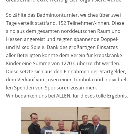
So zähl­te das Bad­min­ton­tur­nier, wel­ches über zwei
Tage ver­teilt statt­fand, 152 Teil­neh­mer/-innen. Diese
sind aus dem ge­sam­ten nord­deut­schen Raum und
Hes­sen an­ge­reist und zeig­ten span­nen­de Dop­pel-
und Mixed Spie­le. Dank des gro­ß­ar­ti­gen Ein­sat­zes
aller Be­tei­lig­ten konn­te dem Ver­ein für krebs­kran­ke
Kin­der eine Summe von 1270 € über­reicht wer­den.
Diese setz­te sich aus den Ein­nah­men der Start­gel­der,
dem Ver­kauf von Losen einer Tom­bo­la und in­di­vi­du­el­
len Spen­den von Spon­so­ren zu­sam­men.
Wir be­dan­ken uns bei ALLEN, für die­ses tolle Er­geb­nis.