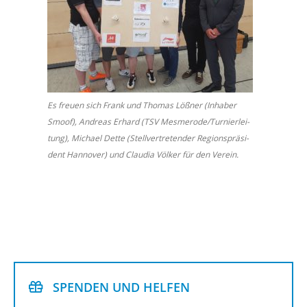
Es freu­en sich Frank und Tho­mas Löß­ner (In­ha­ber
Smoof), An­dre­as Er­hard (TSV Mes­mero­de/Tur­nier­lei­
tung), Mi­cha­el Dette (Stell­ver­tre­ten­der Re­gi­ons­prä­si­
dent Han­no­ver) und Clau­dia Völ­ker für den Ver­ein.
SPEN­DEN UND HEL­FEN