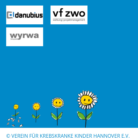
© VER­EIN FÜR KREBS­KRAN­KE KIN­DER HAN­NO­VER E.V.