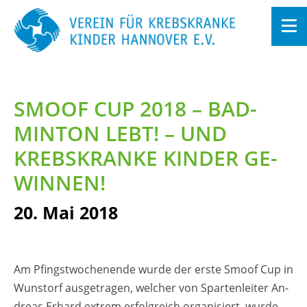
Zum
In­
halt
SMOOF CUP 2018 – BAD­
sprin­
gen
MIN­TON LEBT! – UND
KREBS­KRAN­KE KIN­DER GE­
WIN­NEN!
20. Mai 2018
Am Pfingst­wo­chen­en­de wurde der erste Smoof Cup in
Wunstorf aus­ge­tra­gen, wel­cher von Spar­ten­lei­ter An­
dre­as Er­hard ex­trem er­folg­reich or­ga­ni­siert. wurde.