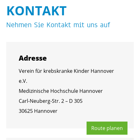
KON­TAKT
Neh­men Sie Kon­takt mit uns auf
Adres­se
Ver­ein für krebs­kran­ke Kin­der Han­no­ver
e.V.
Me­di­zi­ni­sche Hoch­schu­le Han­no­ver
Carl-Neu­berg-Str. 2 – D 305
30625 Han­no­ver
Route pla­nen