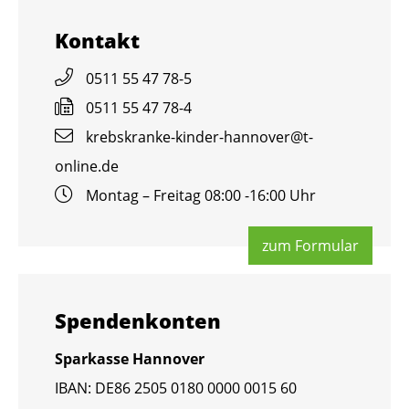
Kon­takt
0511 55 47 78-5
0511 55 47 78-4
krebs­kran­ke-kin­der-han­no­ver@​t-​
online.​de
Mon­tag – Frei­tag 08:00 -16:00 Uhr
zum For­mu­lar
Spen­den­kon­ten
Spar­kas­se Han­no­ver
IBAN: DE86 2505 0180 0000 0015 60