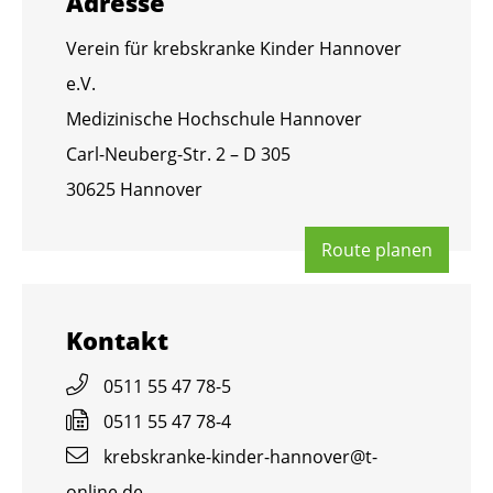
Adres­se
Ver­ein für krebs­kran­ke Kin­der Han­no­ver
e.V.
Me­di­zi­ni­sche Hoch­schu­le Han­no­ver
Carl-Neu­berg-Str. 2 – D 305
30625 Han­no­ver
Route pla­nen
Kon­takt
0511 55 47 78-5
0511 55 47 78-4
krebs­kran­ke-kin­der-han­no­ver@​t-​
online.​de