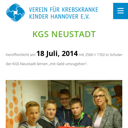
KGS NEU­STADT
Zum
In­
halt
sprin­
gen
18 Juli, 2014
Ver­öf­fent­licht am
mit
2560 × 1702
in
Schü­ler
der KGS Neu­stadt ler­nen „mit Geld um­zu­ge­hen“
.