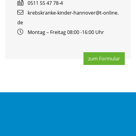
0511 55 47 78-4
krebs­kran­ke-kin­der-han­no­ver@​t-​online.​
de
Mon­tag – Frei­tag 08:00 -16:00 Uhr
zum For­mu­lar