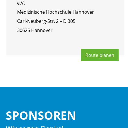
e.V.
Me­di­zi­ni­sche Hoch­schu­le Han­no­ver
Carl-Neu­berg-Str. 2 – D 305
30625 Han­no­ver
Route pla­nen
SPON­SO­REN