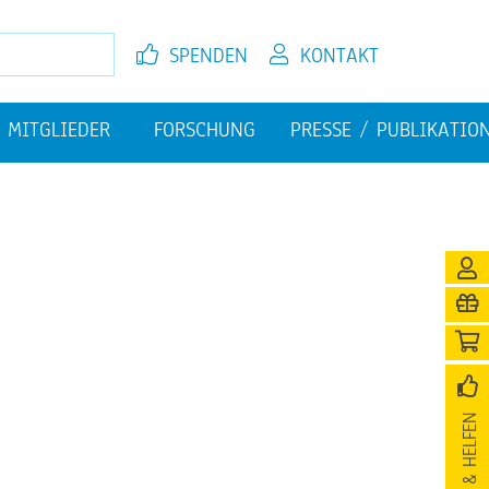
SPEN­DEN
KON­TAKT
MIT­GLIE­DER
FOR­SCHUNG
PRES­SE / PU­BLI­KA­TI­O
EL­FEN
JETZT MIT­GLIED WER­DEN
FI­NAN­ZI­EL­LE HER­AUS­FOR­
PU­BLI­KA­TIO­NEN
DE­RUN­GEN
­NI­GUNG
SPEN­DEN & HEL­FEN