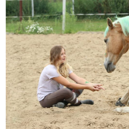
STA­TI­ON 62
BRÜ­CKEN­TEAM
STA­TI­ON 64
VER­AN­STAL­TUN­GEN
MUT­PER­LEN
WALD­PI­RA­TEN
TRAU­ER­GRUP­PE