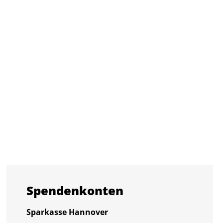
Spen­den­kon­ten
Spar­kas­se Han­no­ver