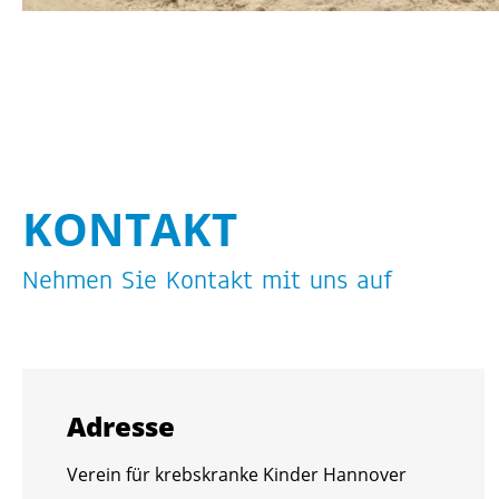
KON­TAKT
Neh­men Sie Kon­takt mit uns auf
Adres­se
Ver­ein für krebs­kran­ke Kin­der Han­no­ver