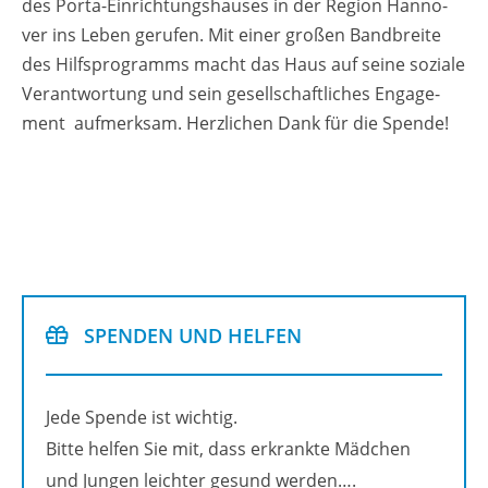
des Porta-Ein­rich­tungs­hau­ses in der Re­gi­on Han­no­
ver ins Leben ge­ru­fen. Mit einer gro­ßen Band­brei­te
des Hilfs­pro­gramms macht das Haus auf seine so­zia­le
Ver­ant­wor­tung und sein ge­sell­schaft­li­ches En­ga­ge­
ment auf­merk­sam. Herz­li­chen Dank für die Spen­de!
SPEN­DEN UND HEL­FEN
Jede Spen­de ist wich­tig.
Bitte hel­fen Sie mit, dass er­krank­te Mäd­chen
und Jun­gen leich­ter ge­sund wer­den….