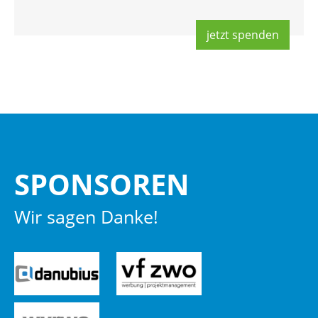
jetzt spen­den
SPON­SO­REN
Wir sagen Danke!