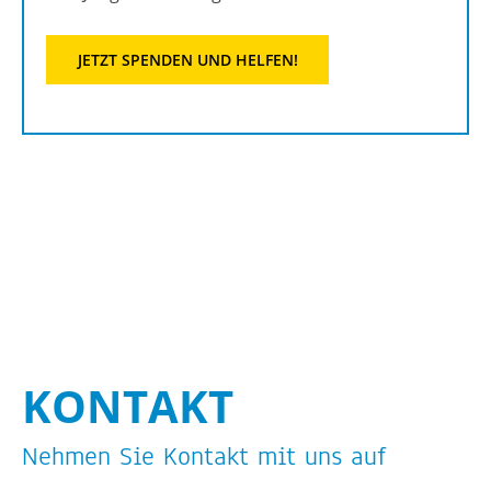
JETZT SPEN­DEN UND HEL­FEN!
KON­TAKT
Neh­men Sie Kon­takt mit uns auf