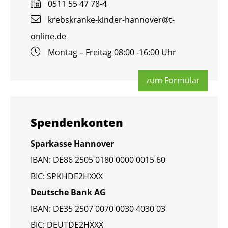
0511 55 47 78-4
krebs­kran­ke-kin­der-han­no­ver@​t-​
online.​de
Mon­tag – Frei­tag 08:00 -16:00 Uhr
zum For­mu­lar
Spen­den­kon­ten
Spar­kas­se Han­no­ver
IBAN: DE86 2505 0180 0000 0015 60
BIC: SPKHDE2HXXX
Deut­sche Bank AG
IBAN: DE35 2507 0070 0030 4030 03
BIC: DEUT­DE2HXXX