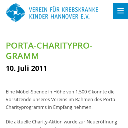
Zum
In­
halt
PORTA-CHA­RI­TY­PRO­
sprin­
gen
GRAMM
10. Juli 2011
Eine Möbel-Spen­de in Höhe von 1.500 € konn­te die
Vor­sit­zen­de un­se­res Ver­eins im Rah­men des Porta-
Cha­ri­ty­pro­gramms in Emp­fang neh­men.
Die ak­tu­el­le Cha­ri­ty-Ak­ti­on wurde zur Neu­eröff­nung