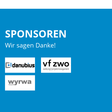
SPON­SO­REN
Wir sagen Danke!