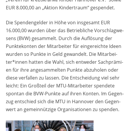
EUR 8.000,00 an „Ak­ti­on Kin­der­traum“ ge­spen­det.
Die Spen­den­gel­der in Höhe von ins­ge­samt EUR
16.000,00 wur­den über das Be­trieb­li­che Vor­schlag­we­
sens (BVW) ge­sam­melt. Durch die Auf­lö­sung der
Punk­te­kon­ten der Mit­ar­bei­ter für ein­ge­reich­te Ideen
wur­den so Punk­te in Geld ge­wan­delt. Die Mit­ar­bei­
ter*innen hat­ten die Wahl, sich ent­we­der Sach­prä­mi­
en für ihre an­ge­sam­mel­ten Punk­te ab­zu­ho­len oder
diese ver­fal­len zu las­sen. Die Ent­schei­dung viel sehr
leicht: Ein Gro­ß­teil der MTU-Mit­ar­bei­ter spen­de­te
spon­tan die BVW-Punk­te auf ihren Kon­ten. Im Ge­gen­
zug ent­schied sich die MTU in Han­no­ver den Ge­gen­
wert an ge­mein­nüt­zi­ge Or­ga­ni­sa­tio­nen zu spen­den.