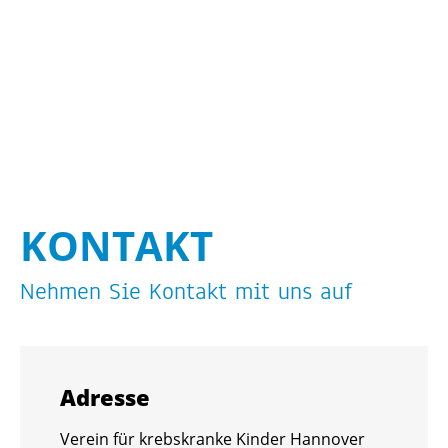
KON­TAKT
Neh­men Sie Kon­takt mit uns auf
Adres­se
Ver­ein für krebs­kran­ke Kin­der Han­no­ver