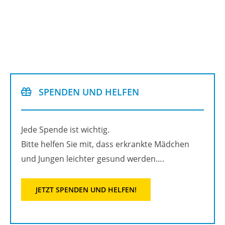
SPEN­DEN UND HEL­FEN
Jede Spen­de ist wich­tig.
Bitte hel­fen Sie mit, dass er­krank­te Mäd­chen
und Jun­gen leich­ter ge­sund wer­den….
JETZT SPEN­DEN UND HEL­FEN!