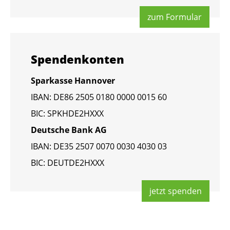
zum For­mu­lar
Spen­den­kon­ten
Spar­kas­se Han­no­ver
IBAN: DE86 2505 0180 0000 0015 60
BIC: SPKHDE2HXXX
Deut­sche Bank AG
IBAN: DE35 2507 0070 0030 4030 03
BIC: DEUT­DE2HXXX
jetzt spen­den