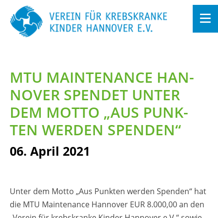
Zum
In­
halt
MTU MAIN­TEN­AN­CE HAN­
sprin­
gen
NO­VER SPEN­DET UNTER
DEM MOTTO „AUS PUNK­
TEN WER­DEN SPEN­DEN“
06. April 2021
Unter dem Motto „Aus Punk­ten wer­den Spen­den“ hat
die MTU Main­ten­an­ce Han­no­ver EUR 8.000,00 an den
„Ver­ein für krebs­kran­ke Kin­der Han­no­ver e.V.“ sowie