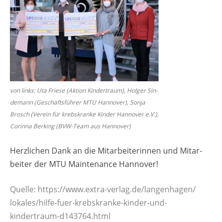
von links: Uta Frie­se (Ak­ti­on Kin­der­traum), Hol­ger Sin­
de­mann (Ge­schäfts­füh­rer MTU Han­no­ver), Sonja
Brosch (Ver­ein für krebs­kran­ke Kin­der Han­no­ver e.V.),
Co­rin­na Ber­king (BVW-Team aus Han­no­ver)
Herz­li­chen Dank an die Mit­ar­bei­te­rin­nen und Mit­ar­
bei­ter der MTU Main­ten­an­ce Han­no­ver!
Quel­le: https://​www.​extra-​verlag.​de/​langenhagen/​
lokales/​hilfe-​fuer-​krebskranke-​kinder-​und-​
kindertraum-​d143764.​html