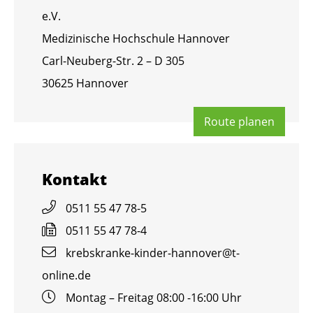
e.V.
Me­di­zi­ni­sche Hoch­schu­le Han­no­ver
Carl-Neu­berg-Str. 2 – D 305
30625 Han­no­ver
Route pla­nen
Kon­takt
0511 55 47 78-5
0511 55 47 78-4
krebs­kran­ke-kin­der-han­no­ver@​t-​
online.​de
Mon­tag – Frei­tag 08:00 -16:00 Uhr