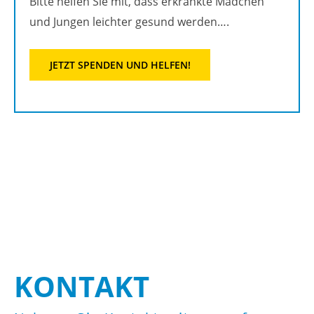
Bitte hel­fen Sie mit, dass er­krank­te Mäd­chen
und Jun­gen leich­ter ge­sund wer­den….
JETZT SPEN­DEN UND HEL­FEN!
KON­TAKT