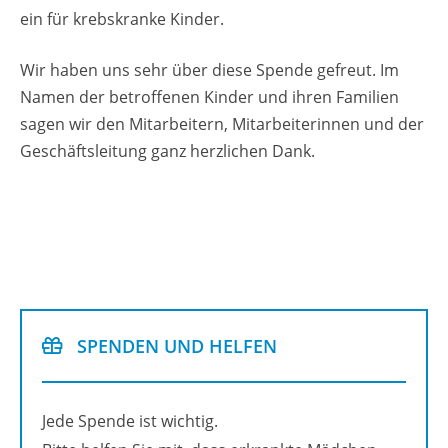
ein für krebs­kran­ke Kin­der.
Wir haben uns sehr über diese Spen­de ge­freut. Im
Namen der be­trof­fe­nen Kin­der und ihren Fa­mi­li­en
sagen wir den Mit­ar­bei­tern, Mit­ar­bei­te­rin­nen und der
Ge­schäfts­lei­tung ganz herz­li­chen Dank.
SPEN­DEN UND HEL­FEN
Jede Spen­de ist wich­tig.