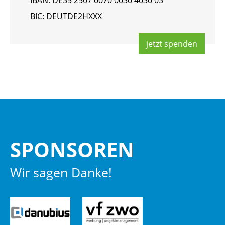
IBAN: DE35 2507 0070 0030 4030 03
BIC: DEUT­DE2HXXX
jetzt spen­den
SPON­SO­REN
Wir sagen Danke!