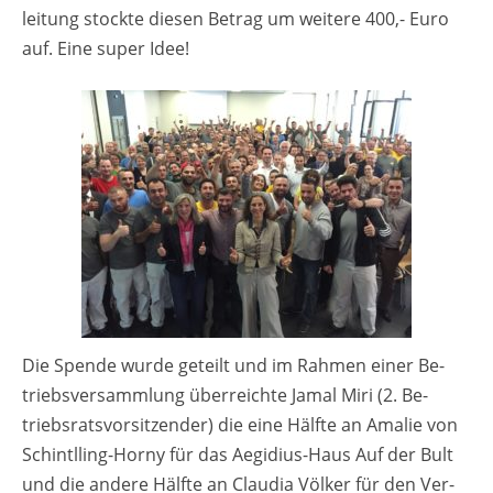
lei­tung stock­te die­sen Be­trag um wei­te­re 400,- Euro
auf. Eine super Idee!
Die Spen­de wurde ge­teilt und im Rah­men einer Be­
triebs­ver­samm­lung über­reich­te Jamal Miri (2. Be­
triebs­rats­vor­sit­zen­der) die eine Hälf­te an Ama­lie von
Schintl­ling-Horny für das Ae­gi­di­us-Haus Auf der Bult
und die an­de­re Hälf­te an Clau­dia Völ­ker für den Ver­