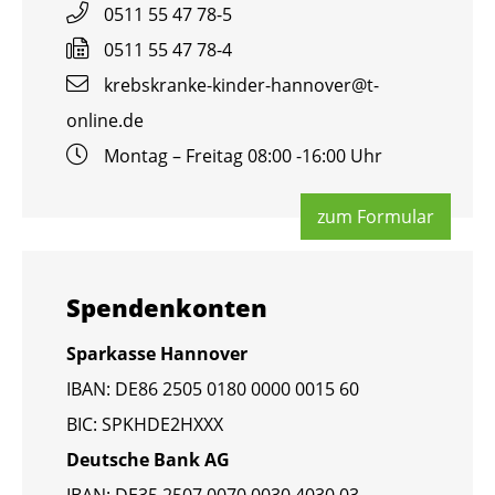
0511 55 47 78-5
0511 55 47 78-4
krebs­kran­ke-kin­der-han­no­ver@​t-​
online.​de
Mon­tag – Frei­tag 08:00 -16:00 Uhr
zum For­mu­lar
Spen­den­kon­ten
Spar­kas­se Han­no­ver
IBAN: DE86 2505 0180 0000 0015 60
BIC: SPKHDE2HXXX
Deut­sche Bank AG