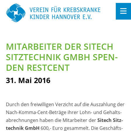
Zum
In­
halt
MIT­AR­BEI­TER DER SITECH
sprin­
gen
SITZ­TECH­NIK GMBH SPEN­
DEN REST­CENT
31. Mai 2016
Durch den frei­wil­li­gen Ver­zicht auf die Aus­zah­lung der
Nach-Komma-Cent-Be­trä­ge ihrer Lohn- und Ge­halts­
ab­rech­nun­gen haben die Mit­ar­bei­ter der
Sitech Sitz­
tech­nik
GmbH
600,- Euro ge­sam­melt. Die Ge­schäfts­