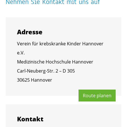
Neh­men Sie Kon­takt mit uns auf
Adres­se
Ver­ein für krebs­kran­ke Kin­der Han­no­ver
e.V.
Me­di­zi­ni­sche Hoch­schu­le Han­no­ver
Carl-Neu­berg-Str. 2 – D 305
30625 Han­no­ver
Route pla­nen
Kon­takt