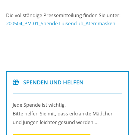
Die voll­stän­di­ge Pres­se­mit­tei­lung fin­den Sie unter:
200504_PM-01_Spen­de Lui­sen­club­_Atem­mas­ken
SPEN­DEN UND HEL­FEN
Jede Spen­de ist wich­tig.
Bitte hel­fen Sie mit, dass er­krank­te Mäd­chen
und Jun­gen leich­ter ge­sund wer­den….