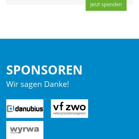
jetzt spen­den
SPON­SO­REN
Wir sagen Danke!