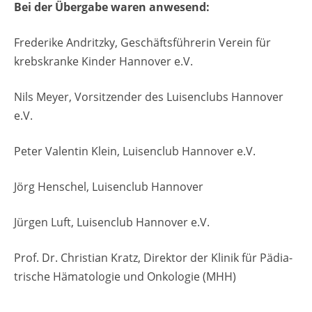
Bei der Über­ga­be waren an­we­send:
Fre­de­ri­ke An­dritz­ky, Ge­schäfts­füh­re­rin Ver­ein für
krebs­kran­ke Kin­der Han­no­ver e.V.
Nils Meyer, Vor­sit­zen­der des Lui­sen­clubs Han­no­ver
e.V.
Peter Va­len­tin Klein, Lui­sen­club Han­no­ver e.V.
Jörg Hen­schel, Lui­sen­club Han­no­ver
Jür­gen Luft, Lui­sen­club Han­no­ver e.V.
Prof. Dr. Chris­ti­an Kratz, Di­rek­tor der Kli­nik für Päd­ia­
tri­sche Hä­ma­to­lo­gie und On­ko­lo­gie (MHH)