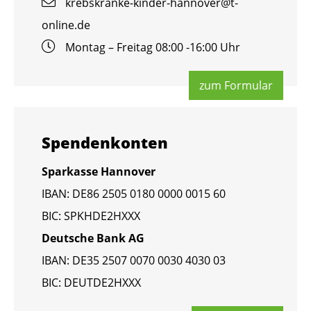
krebs­kran­ke-kin­der-han­no­ver@​t-​
online.​de
Mon­tag – Frei­tag 08:00 -16:00 Uhr
zum For­mu­lar
Spen­den­kon­ten
Spar­kas­se Han­no­ver
IBAN: DE86 2505 0180 0000 0015 60
BIC: SPKHDE2HXXX
Deut­sche Bank AG
IBAN: DE35 2507 0070 0030 4030 03
BIC: DEUT­DE2HXXX