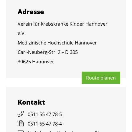
Adres­se
Ver­ein für krebs­kran­ke Kin­der Han­no­ver
e.V.
Me­di­zi­ni­sche Hoch­schu­le Han­no­ver
Carl-Neu­berg-Str. 2 – D 305
30625 Han­no­ver
Route pla­nen
Kon­takt
0511 55 47 78-5
0511 55 47 78-4