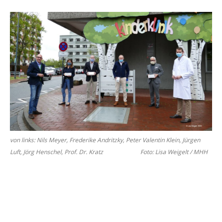
von links: Nils Meyer, Fre­de­ri­ke An­dritz­ky, Peter Va­len­tin Klein, Jür­gen
Luft, Jörg Hen­schel, Prof. Dr. Kratz Foto: Lisa Wei­gelt / MHH