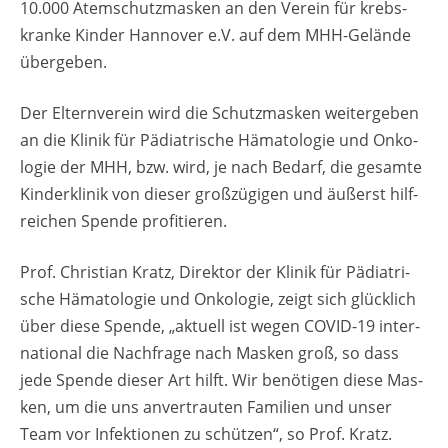
10.000 Atem­schutz­mas­ken an den Ver­ein für krebs­
kran­ke Kin­der Han­no­ver e.V. auf dem MHH-Ge­län­de
über­ge­ben.
Der El­tern­ver­ein wird die Schutz­mas­ken wei­ter­ge­ben
an die Kli­nik für Päd­ia­tri­sche Hä­ma­to­lo­gie und On­ko­
lo­gie der MHH, bzw. wird, je nach Be­darf, die ge­sam­te
Kin­der­kli­nik von die­ser gro­ß­zü­gi­gen und äu­ßerst hilf­
rei­chen Spen­de pro­fi­tie­ren.
Prof. Chris­ti­an Kratz, Di­rek­tor der Kli­nik für Päd­ia­tri­
sche Hä­ma­to­lo­gie und On­ko­lo­gie, zeigt sich glück­lich
über diese Spen­de, „ak­tu­ell ist wegen COVID-19 in­ter­
na­tio­nal die Nach­fra­ge nach Mas­ken groß, so dass
jede Spen­de die­ser Art hilft. Wir be­nö­ti­gen diese Mas­
ken, um die uns an­ver­trau­ten Fa­mi­li­en und unser
Team vor In­fek­tio­nen zu schüt­zen“, so Prof. Kratz.