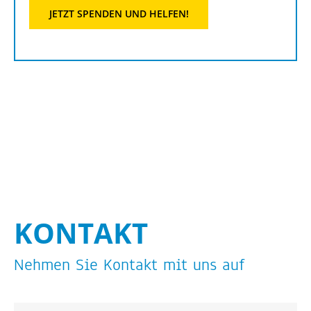
JETZT SPEN­DEN UND HEL­FEN!
KON­TAKT
Neh­men Sie Kon­takt mit uns auf