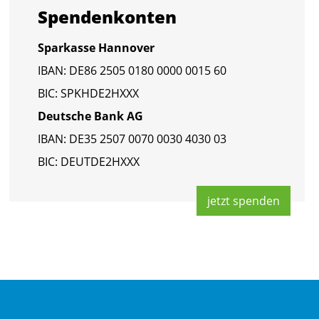
Spen­den­kon­ten
Spar­kas­se Han­no­ver
IBAN: DE86 2505 0180 0000 0015 60
BIC: SPKHDE2HXXX
Deut­sche Bank AG
IBAN: DE35 2507 0070 0030 4030 03
BIC: DEUT­DE2HXXX
jetzt spen­den