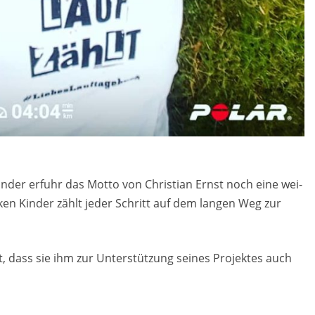
n­der er­fuhr das Motto von Chris­ti­an Ernst noch eine wei­
n­ken Kin­der zählt jeder Schritt auf dem lan­gen Weg zur
rt, dass sie ihm zur Un­ter­stüt­zung sei­nes Pro­jek­tes auch