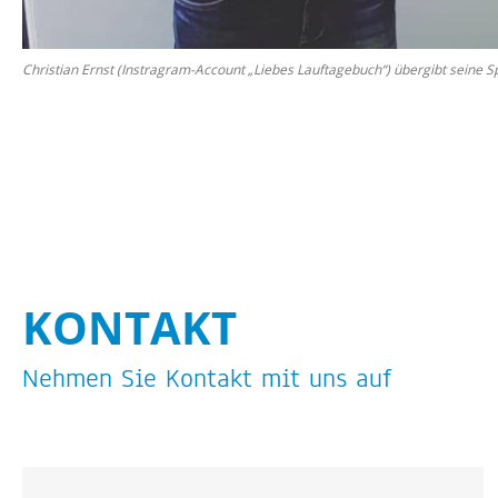
Chris­ti­an Ernst (In­s­tra­gram-Ac­count „Lie­bes Lauf­ta­ge­buch“) über­gibt seine 
KON­TAKT
Neh­men Sie Kon­takt mit uns auf