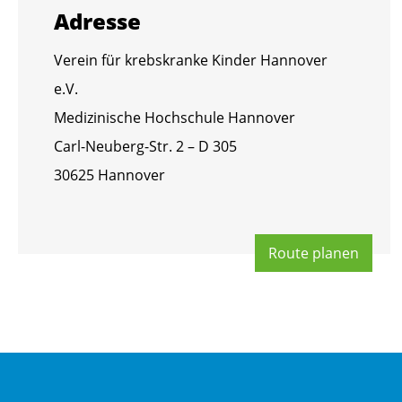
Adres­se
Ver­ein für krebs­kran­ke Kin­der Han­no­ver
e.V.
Me­di­zi­ni­sche Hoch­schu­le Han­no­ver
Carl-Neu­berg-Str. 2 – D 305
30625 Han­no­ver
Route pla­nen