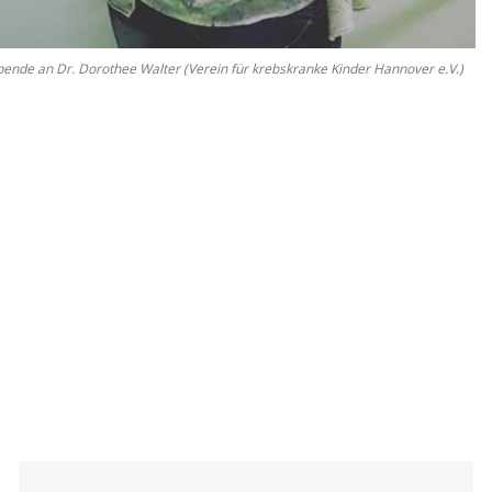
Spen­de an Dr. Do­ro­thee Wal­ter (Ver­ein für krebs­kran­ke Kin­der Han­no­ver e.V.)