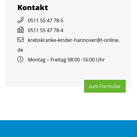
Kon­takt
0511 55 47 78-5
0511 55 47 78-4
krebs­kran­ke-kin­der-han­no­ver@​t-​online.​
de
Mon­tag – Frei­tag 08:00 -16:00 Uhr
zum For­mu­lar