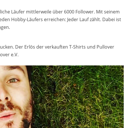
li­che Läu­fer mitt­ler­wei­le über 6000 Fol­lower. Mit sei­nem
eden Hobby-Läu­fers er­rei­chen: Jeder Lauf zählt. Dabei ist
­gen.
ru­cken. Der Erlös der ver­kauf­ten T-Shirts und Pull­over
o­ver e.V.