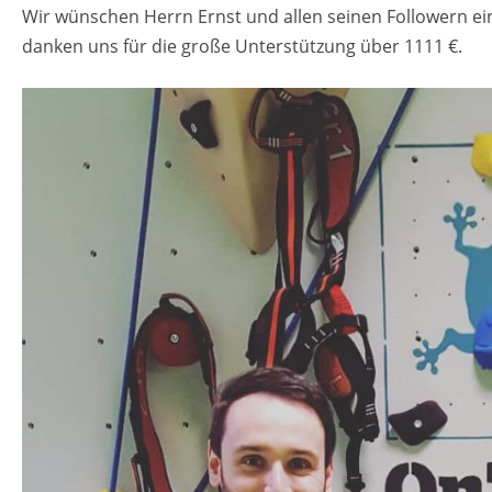
Wir wün­schen Herrn Ernst und allen sei­nen Fol­lowern ein
dan­ken uns für die große Un­ter­stüt­zung über 1111 €.