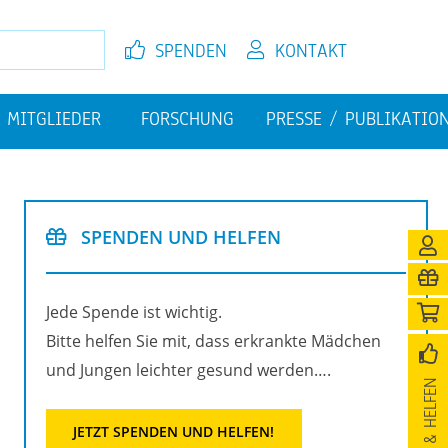
SPEN­DEN
KON­TAKT
MIT­GLIE­DER
FOR­SCHUNG
PRES­SE / PU­BLI­KA­TI­O
EL­FEN
JETZT MIT­GLIED WER­DEN
FI­NAN­ZI­EL­LE HER­AUS­FOR­
PU­BLI­KA­TIO­NEN
DE­RUN­GEN
SPEN­DEN UND HEL­FEN
­NI­GUNG
Jede Spen­de ist wich­tig.
Bitte hel­fen Sie mit, dass er­krank­te Mäd­chen
und Jun­gen leich­ter ge­sund wer­den….
SPEN­DEN & HEL­FEN
JETZT SPEN­DEN UND HEL­FEN!