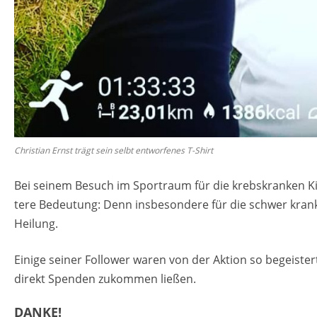
Chris­ti­an Ernst trägt sein selbt ent­wor­fe­nes T-Shirt
Bei sei­nem Be­such im Sportraum für die krebs­kran­ken Ki
te­re Be­deu­tung: Denn ins­be­son­de­re für die schwer kra
Hei­lung.
Ei­ni­ge sei­ner Fol­lower waren von der Ak­ti­on so be­geis­te
di­rekt Spen­den zu­kom­men lie­ßen.
DANKE!