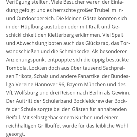
Ver­fü­gung stell­ten. Viele Be­su­cher waren der Ein­la­
dung ge­folgt und es herrsch­te gro­ßer Tru­bel im In-
und Out­door­be­reich. Die klei­nen Gäste konn­ten sich
in der Hüpf­burg aus­to­ben oder mit Kraft und Ge­
schick­lich­keit den Klet­ter­berg er­klim­men. Viel Spaß
und Ab­wechs­lung boten auch das Glücks­rad, das Tor­
wand­schie­ßen und die Schmink­ecke. Als be­son­de­rer
An­zie­hungs­punkt ent­pupp­te sich die üppig be­stück­te
Tom­bo­la. Lock­ten doch aus über tau­send Sach­prei­
sen Tri­kots, Schals und an­de­re Fan­ar­ti­kel der Bun­des­
li­ga-Ver­ei­ne Han­no­ver 96, Bay­ern Mün­chen und des
VfL Wolfs­burg und drei Rei­sen nach Ber­lin als Ge­winn.
Der Auf­tritt der Schü­ler­band Bock­feld­crew der Bock­
fel­der Schu­le sorg­te bei den Gäs­ten für an­hal­ten­den
Bei­fall. Mit selbst­ge­ba­cke­nem Ku­chen und einem
reich­hal­ti­gen Grillb­uf­fet wurde für das leib­li­che Wohl
ge­sorgt.