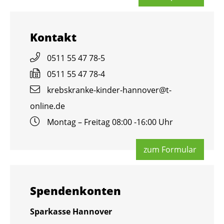
Kon­takt
0511 55 47 78-5
0511 55 47 78-4
krebs­kran­ke-kin­der-han­no­ver@​t-​
online.​de
Mon­tag – Frei­tag 08:00 -16:00 Uhr
zum For­mu­lar
Spen­den­kon­ten
Spar­kas­se Han­no­ver