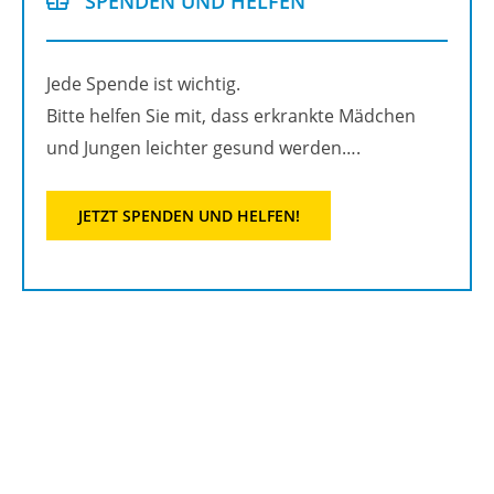
SPEN­DEN UND HEL­FEN
Jede Spen­de ist wich­tig.
Bitte hel­fen Sie mit, dass er­krank­te Mäd­chen
und Jun­gen leich­ter ge­sund wer­den….
JETZT SPEN­DEN UND HEL­FEN!