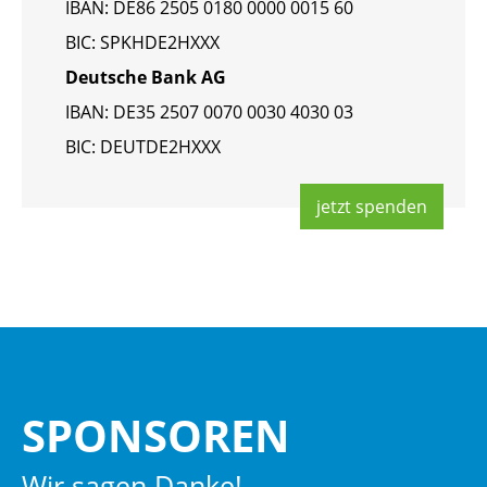
IBAN: DE86 2505 0180 0000 0015 60
BIC: SPKHDE2HXXX
Deut­sche Bank AG
IBAN: DE35 2507 0070 0030 4030 03
BIC: DEUT­DE2HXXX
jetzt spen­den
SPON­SO­REN
Wir sagen Danke!