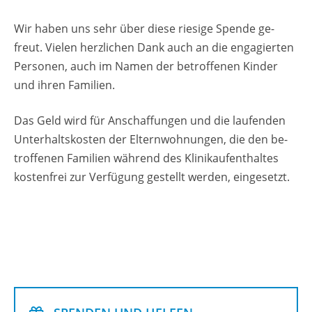
Wir haben uns sehr über diese rie­si­ge Spen­de ge­
freut. Vie­len herz­li­chen Dank auch an die en­ga­gier­ten
Per­so­nen, auch im Namen der be­trof­fe­nen Kin­der
und ihren Fa­mi­li­en.
Das Geld wird für An­schaf­fun­gen und die lau­fen­den
Un­ter­halts­kos­ten der El­tern­woh­nun­gen, die den be­
trof­fe­nen Fa­mi­li­en wäh­rend des Kli­nik­auf­ent­hal­tes
kos­ten­frei zur Ver­fü­gung ge­stellt wer­den, ein­ge­setzt.