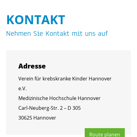
KON­TAKT
Neh­men Sie Kon­takt mit uns auf
Adres­se
Ver­ein für krebs­kran­ke Kin­der Han­no­ver
e.V.
Me­di­zi­ni­sche Hoch­schu­le Han­no­ver
Carl-Neu­berg-Str. 2 – D 305
30625 Han­no­ver
Route pla­nen