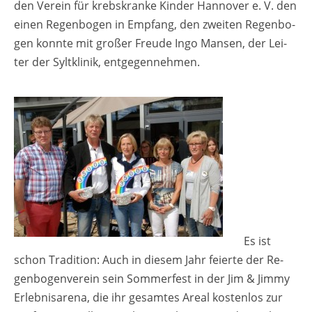
den Ver­ein für krebs­kran­ke Kin­der Han­no­ver e. V. den
einen Re­gen­bo­gen in Emp­fang, den zwei­ten Re­gen­bo­
gen konn­te mit gro­ßer Freu­de Ingo Man­sen, der Lei­
ter der Sylt­kli­nik, ent­ge­gen­neh­men.
Es ist
schon Tra­di­ti­on: Auch in die­sem Jahr fei­er­te der Re­
gen­bo­gen­ver­ein sein Som­mer­fest in der Jim & Jimmy
Er­leb­nis­are­na, die ihr ge­sam­tes Areal kos­ten­los zur