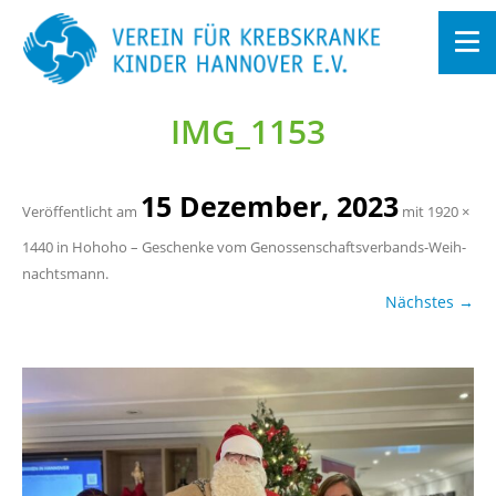
IM­G_1153
Zum
In­
halt
sprin­
gen
15 De­zem­ber, 2023
Ver­öf­fent­licht am
mit
1920 ×
1440
in
Ho­ho­ho – Ge­schen­ke vom Ge­nos­sen­schafts­ver­bands-Weih­
nachts­mann
.
Nächs­tes →