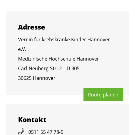
Adres­se
Ver­ein für krebs­kran­ke Kin­der Han­no­ver
e.V.
Me­di­zi­ni­sche Hoch­schu­le Han­no­ver
Carl-Neu­berg-Str. 2 – D 305
30625 Han­no­ver
Route pla­nen
Kon­takt
0511 55 47 78-5