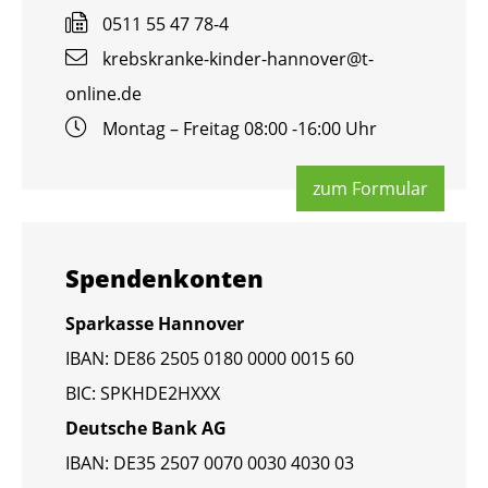
0511 55 47 78-4
krebs­kran­ke-kin­der-han­no­ver@​t-​
online.​de
Mon­tag – Frei­tag 08:00 -16:00 Uhr
zum For­mu­lar
Spen­den­kon­ten
Spar­kas­se Han­no­ver
IBAN: DE86 2505 0180 0000 0015 60
BIC: SPKHDE2HXXX
Deut­sche Bank AG
IBAN: DE35 2507 0070 0030 4030 03