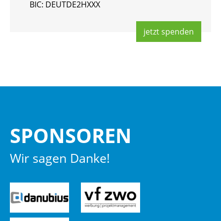
BIC: DEUT­DE2HXXX
jetzt spen­den
SPON­SO­REN
Wir sagen Danke!