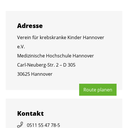
Adres­se
Ver­ein für krebs­kran­ke Kin­der Han­no­ver
e.V.
Me­di­zi­ni­sche Hoch­schu­le Han­no­ver
Carl-Neu­berg-Str. 2 – D 305
30625 Han­no­ver
Route pla­nen
Kon­takt
0511 55 47 78-5