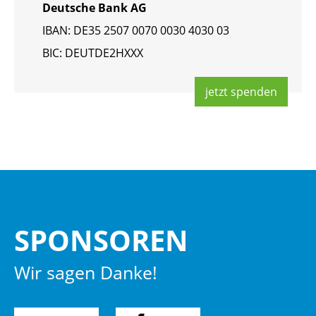
Deut­sche Bank AG
IBAN: DE35 2507 0070 0030 4030 03
BIC: DEUT­DE2HXXX
jetzt spen­den
SPON­SO­REN
Wir sagen Danke!