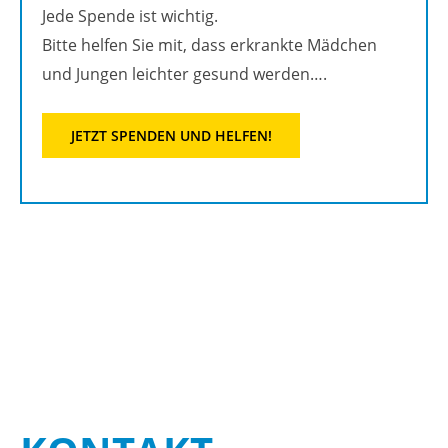
Jede Spen­de ist wich­tig.
Bitte hel­fen Sie mit, dass er­krank­te Mäd­chen
und Jun­gen leich­ter ge­sund wer­den….
JETZT SPEN­DEN UND HEL­FEN!