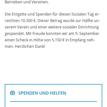
Be­trie­ben und Ver­ei­nen.
Die Ent­gel­te und Spen­den für die­sen So­zia­len Tag er­
reich­ten 10.300 €. Die­ser Be­trag wurde zur Hälf­te un­
se­rem Ver­ein und einer wei­te­re so­zia­len Ein­rich­tung
ge­spen­det. Mit Freu­de konn­ten wir am 9. Sep­tem­ber
einen Scheck in Höhe von 5.150 € in Emp­fang neh­
men. Herz­li­chen Dank!
SPEN­DEN UND HEL­FEN