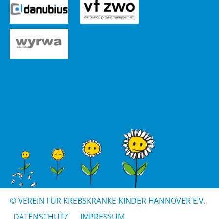
© VER­EIN FÜR KREBS­KRAN­KE KIN­DER HAN­NO­VER E.V.
DA­TEN­SCHUTZ
IM­PRES­SUM