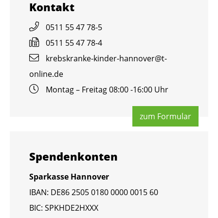
Kon­takt
0511 55 47 78-5
0511 55 47 78-4
krebs­kran­ke-kin­der-han­no­ver@​t-​
online.​de
Mon­tag – Frei­tag 08:00 -16:00 Uhr
zum For­mu­lar
Spen­den­kon­ten
Spar­kas­se Han­no­ver
IBAN: DE86 2505 0180 0000 0015 60
BIC: SPKHDE2HXXX