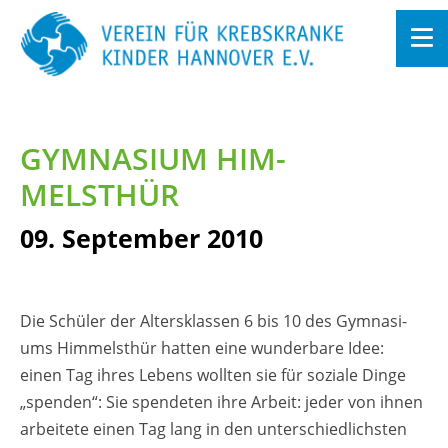
Zum
In­
halt
GYM­NA­SI­UM HIM­
sprin­
gen
MELSTHÜR
09. Sep­tem­ber 2010
Die Schü­ler der Al­ters­klas­sen 6 bis 10 des Gym­na­si­
ums Him­melsthür hat­ten eine wun­der­ba­re Idee:
einen Tag ihres Le­bens woll­ten sie für so­zia­le Dinge
„spen­den“: Sie spen­de­ten ihre Ar­beit: jeder von ihnen
ar­bei­te­te einen Tag lang in den un­ter­schied­lichs­ten