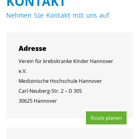
KON­TAKT
Neh­men Sie Kon­takt mit uns auf
Adres­se
Ver­ein für krebs­kran­ke Kin­der Han­no­ver
e.V.
Me­di­zi­ni­sche Hoch­schu­le Han­no­ver
Carl-Neu­berg-Str. 2 – D 305
30625 Han­no­ver
Route pla­nen