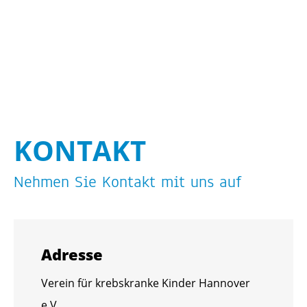
KON­TAKT
Neh­men Sie Kon­takt mit uns auf
Adres­se
Ver­ein für krebs­kran­ke Kin­der Han­no­ver
e.V.