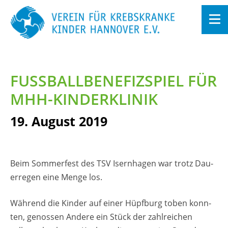
Zum
In­
halt
FUSS­BALL­BE­NE­FIZ­SPIEL FÜR M
sprin­
gen
HH-KIN­DER­KLI­NIK
19. Au­gust 2019
Beim Som­mer­fest des TSV Isern­ha­gen war trotz Dau­
er­re­gen eine Menge los.
Wäh­rend die Kin­der auf einer Hüpf­burg toben konn­
ten, ge­nos­sen An­de­re ein Stück der zahl­rei­chen