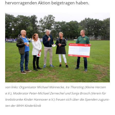
her­vor­ra­gen­den Ak­ti­on bei­ge­tra­gen haben.
von links: Or­ga­ni­sa­tor Mi­cha­el Män­necke, Ira Thorsting (Klei­ne Her­zen
e.V.), Mo­de­ra­tor Peter-Mi­cha­el Zerne­chel und Sonja Brosch (Ver­ein für
krebs­kran­ke Kin­der Han­no­ver e.V.) freu­en sich über die Spen­den zu­guns­
ten der MHH Kin­der­kli­nik