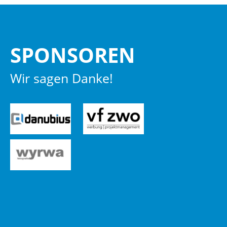
SPON­SO­REN
Wir sagen Danke!