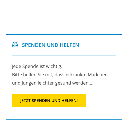
SPEN­DEN UND HEL­FEN
Jede Spen­de ist wich­tig.
Bitte hel­fen Sie mit, dass er­krank­te Mäd­chen
und Jun­gen leich­ter ge­sund wer­den….
JETZT SPEN­DEN UND HEL­FEN!