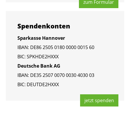
zum For­mu­lar
Spen­den­kon­ten
Spar­kas­se Han­no­ver
IBAN: DE86 2505 0180 0000 0015 60
BIC: SPKHDE2HXXX
Deut­sche Bank AG
IBAN: DE35 2507 0070 0030 4030 03
BIC: DEUT­DE2HXXX
jetzt spen­den