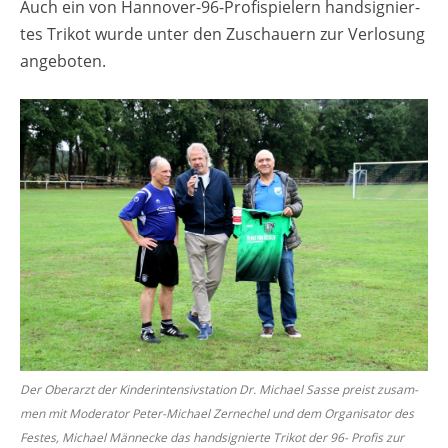
Auch ein von Han­no­ver-96-Pro­fi­spie­lern hand­si­gnier­
tes Tri­kot wurde unter den Zu­schau­ern zur Ver­lo­sung
an­ge­bo­ten.
Der Ober­arzt der Kin­der­in­ten­siv­sta­ti­on Dr. Mi­cha­el Sasse preist zu­sam­
men mit Mo­de­ra­tor Peter-Mi­cha­el Zerne­chel und dem Or­ga­ni­sa­tor des
Fes­tes, Mi­cha­el Män­necke das hand­si­gnier­te Tri­kot der 96- Pro­fis zur