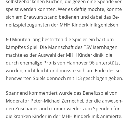
selbst­ge­ba­cke­nen Ku­chen, die gegen eine Spen­de ver­
speist wer­den konn­ten. Wer es def­tig moch­te, konn­te
sich am Brat­wurst­stand be­die­nen und dabei das Be­
ne­fiz­spiel zu­guns­ten der MHH Kin­der­kli­nik ge­nie­ßen.
60 Mi­nu­ten lang be­strit­ten die Spie­ler ein hart um­
kämpf­tes Spiel. Die Mann­schaft des TSV Isern­ha­gen
mach­te es der Aus­wahl der MHH Kin­der­kli­nik, die
durch ehe­ma­li­ge Pro­fis von Han­no­ver 96 un­ter­stützt
wur­den, nicht leicht und muss­te sich am Ende des se­
hens­wer­ten Spiels den­noch mit 1:3 ge­schla­gen geben.
Span­nend kom­men­tiert wurde das Be­ne­fiz­spiel von
Mo­de­ra­tor Peter-Mi­cha­el Zerne­chel, der die an­we­sen­
den Zu­schau­er auch immer wie­der zum Spen­den für
die kran­ken Kin­der in der MHH Kin­der­kli­nik ani­mier­te.