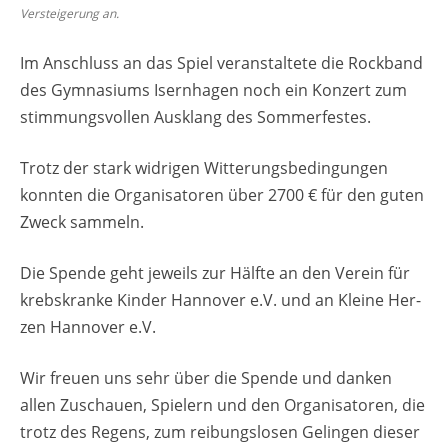
Ver­stei­ge­rung an.
Im An­schluss an das Spiel ver­an­stal­te­te die Rock­band
des Gym­na­si­ums Isern­ha­gen noch ein Kon­zert zum
stim­mungs­vol­len Aus­klang des Som­mer­fes­tes.
Trotz der stark wid­ri­gen Wit­te­rungs­be­din­gun­gen
konn­ten die Or­ga­ni­sa­to­ren über 2700 € für den guten
Zweck sam­meln.
Die Spen­de geht je­weils zur Hälf­te an den Ver­ein für
krebs­kran­ke Kin­der Han­no­ver e.V. und an Klei­ne Her­
zen Han­no­ver e.V.
Wir freu­en uns sehr über die Spen­de und dan­ken
allen Zu­schau­en, Spie­lern und den Or­ga­ni­sa­to­ren, die
trotz des Re­gens, zum rei­bungs­lo­sen Ge­lin­gen die­ser