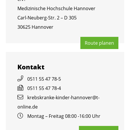
Me­di­zi­ni­sche Hoch­schu­le Han­no­ver
Carl-Neu­berg-Str. 2 – D 305
30625 Han­no­ver
Route pla­nen
Kon­takt
0511 55 47 78-5
0511 55 47 78-4
krebs­kran­ke-kin­der-han­no­ver@​t-​
online.​de
Mon­tag – Frei­tag 08:00 -16:00 Uhr