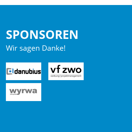
SPON­SO­REN
Wir sagen Danke!