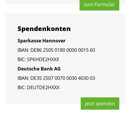
zum For­mu­lar
Spen­den­kon­ten
Spar­kas­se Han­no­ver
IBAN: DE86 2505 0180 0000 0015 60
BIC: SPKHDE2HXXX
Deut­sche Bank AG
IBAN: DE35 2507 0070 0030 4030 03
BIC: DEUT­DE2HXXX
jetzt spen­den