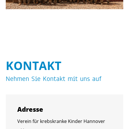
KON­TAKT
Neh­men Sie Kon­takt mit uns auf
Adres­se
Ver­ein für krebs­kran­ke Kin­der Han­no­ver