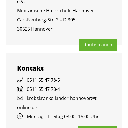
e.V.
Me­di­zi­ni­sche Hoch­schu­le Han­no­ver
Carl-Neu­berg-Str. 2 – D 305
30625 Han­no­ver
Route pla­nen
Kon­takt
0511 55 47 78-5
0511 55 47 78-4
krebs­kran­ke-kin­der-han­no­ver@​t-​
online.​de
Mon­tag – Frei­tag 08:00 -16:00 Uhr